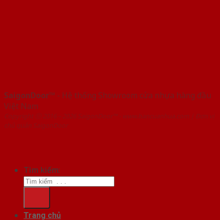
SaigonDoor™
- Hệ thống Showroom cửa nhựa hàng đầu
Việt Nam
Copyright ⓒ 2016 – 2026 SaigonDoor™ - www.bancuanhua.com | Đơn vị
chủ quản SaigonDoor
Tìm kiếm:
Trang chủ