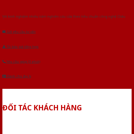
Với kinh nghiệm nhiêu năm nghiên cứu cửa theo tiêu chuẩn công nghệ Châu
Âu.Chúng tôi tự tin là nhà sản xuất & cung cấp hàng đầu tại Việt Nam!
Gửi yêu cầu tư vấn
Tải báo giá tổng hợp
Yêu cầu gọi lại (3 phút)
Dành cho đại lý
ĐỐI TÁC KHÁCH HÀNG