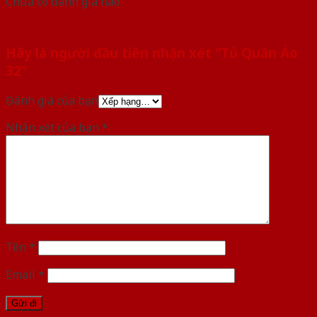
Chưa có đánh giá nào.
Hãy là người đầu tiên nhận xét “Tủ Quần Áo
32”
Đánh giá của bạn
Nhận xét của bạn
*
Tên
*
Email
*