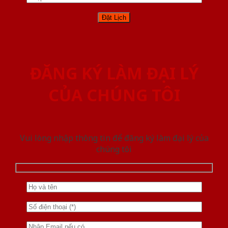
ĐĂNG KÝ LÀM ĐẠI LÝ
CỦA CHÚNG TÔI
Vui lòng nhập thông tin để đăng ký làm đại lý của
chúng tôi