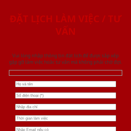
ĐẶT LỊCH LÀM VIỆC / TƯ
VẤN
Vui lòng nhập thông tin đặt lịch để được sắp xếp
gặp gỡ làm việc hoăc tư vấn mà không phải chờ đợi.