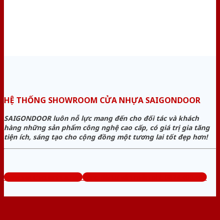
HỆ THỐNG SHOWROOM CỬA NHỰA SAIGONDOOR
SAIGONDOOR luôn nỗ lực mang đến cho đối tác và khách
hàng những sản phẩm công nghệ cao cấp, có giá trị gia tăng
tiện ích, sáng tạo cho cộng đồng một tương lai tốt đẹp hơn!
www.sieuthicuanhua.net
Tổng đài tư vấn miễn phí: 0824.400.400