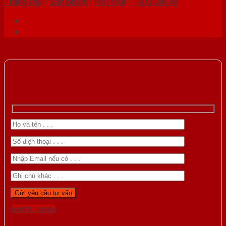
Trang chủ
/
Sản phẩm
/
Nội thất
/
Tủ Quần Áo
Gọi 0976.169.864