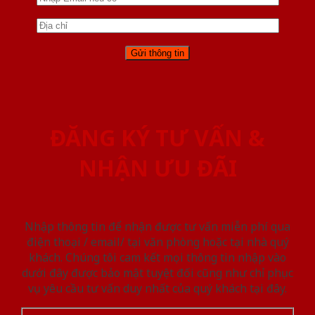
ĐĂNG KÝ TƯ VẤN &
NHẬN ƯU ĐÃI
Nhập thông tin để nhận được tư vấn miễn phí qua
điện thoại / email/ tại văn phòng hoặc tại nhà quý
khách. Chúng tôi cam kết mọi thông tin nhập vào
dưới đây được bảo mật tuyệt đối cũng như chỉ phục
vụ yêu cầu tư vấn duy nhất của quý khách tại đây.