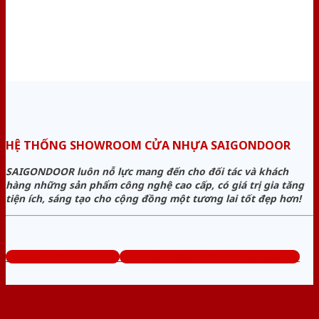
HỆ THỐNG SHOWROOM CỬA NHỰA SAIGONDOOR
SAIGONDOOR luôn nỗ lực mang đến cho đối tác và khách
hàng những sản phẩm công nghệ cao cấp, có giá trị gia tăng
tiện ích, sáng tạo cho cộng đồng một tương lai tốt đẹp hơn!
www.sieuthicuanhua.net
Tổng đài tư vấn miễn phí: 0824.400.400