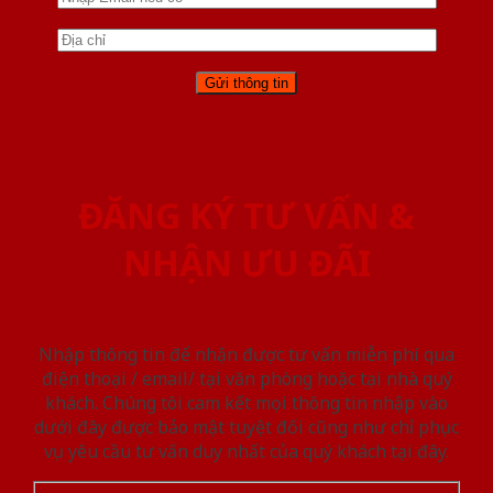
ĐĂNG KÝ TƯ VẤN &
NHẬN ƯU ĐÃI
Nhập thông tin để nhận được tư vấn miễn phí qua
điện thoại / email/ tại văn phòng hoặc tại nhà quý
khách. Chúng tôi cam kết mọi thông tin nhập vào
dưới đây được bảo mật tuyệt đối cũng như chỉ phục
vụ yêu cầu tư vấn duy nhất của quý khách tại đây.