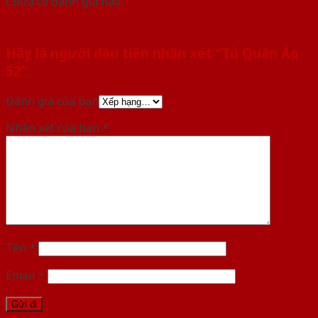
Chưa có đánh giá nào.
Hãy là người đầu tiên nhận xét “Tủ Quần Áo
52”
Đánh giá của bạn
Nhận xét của bạn
*
Tên
*
Email
*