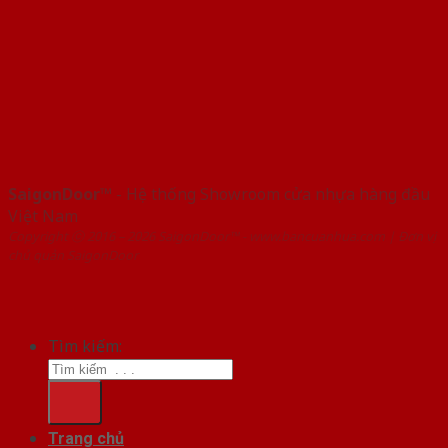
SaigonDoor™
- Hệ thống Showroom cửa nhựa hàng đầu
Việt Nam
Copyright ⓒ 2016 – 2026 SaigonDoor™ - www.bancuanhua.com | Đơn vị
chủ quản SaigonDoor
Tìm kiếm:
Trang chủ