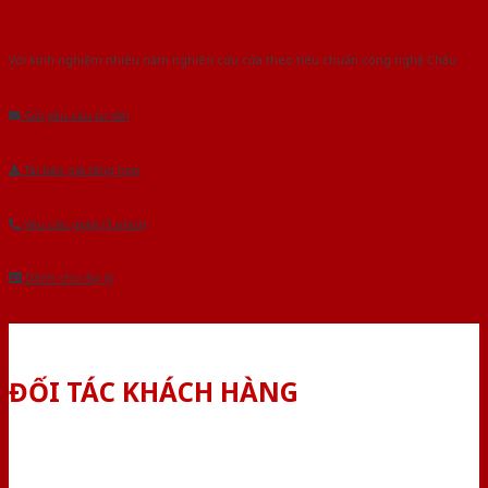
Với kinh nghiệm nhiêu năm nghiên cứu cửa theo tiêu chuẩn công nghệ Châu
Âu.Chúng tôi tự tin là nhà sản xuất & cung cấp hàng đầu tại Việt Nam!
Gửi yêu cầu tư vấn
Tải báo giá tổng hợp
Yêu cầu gọi lại (3 phút)
Dành cho đại lý
ĐỐI TÁC KHÁCH HÀNG