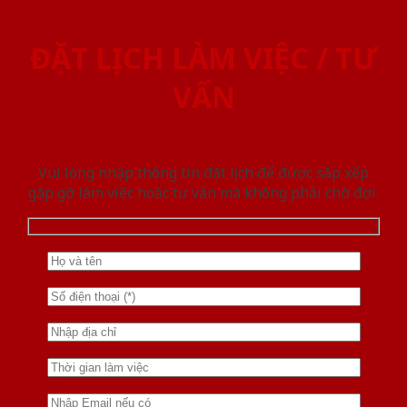
ĐẶT LỊCH LÀM VIỆC / TƯ
VẤN
Vui lòng nhập thông tin đặt lịch để được sắp xếp
gặp gỡ làm việc hoăc tư vấn mà không phải chờ đợi.