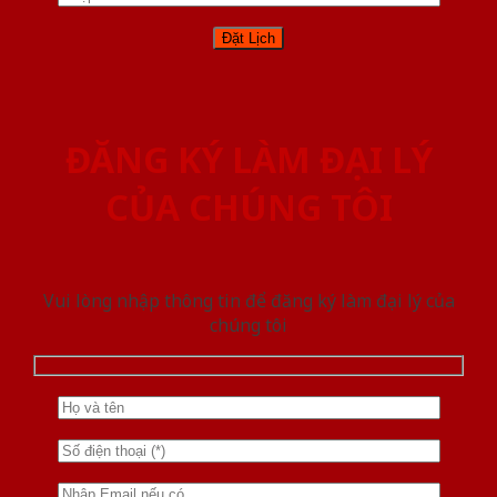
ĐĂNG KÝ LÀM ĐẠI LÝ
CỦA CHÚNG TÔI
Vui lòng nhập thông tin để đăng ký làm đại lý của
chúng tôi