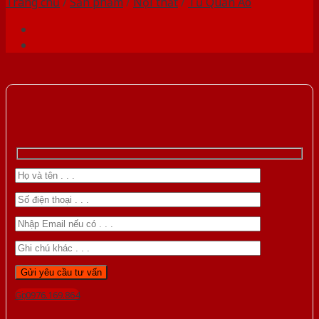
Trang chủ
/
Sản phẩm
/
Nội thất
/
Tủ Quần Áo
Gọi 0976.169.864