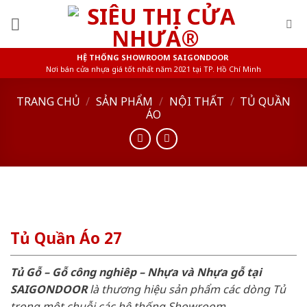
Skip
to
content
HỆ THỐNG SHOWROOM SAIGONDOOR
Nơi bán cửa nhựa giá tốt nhất năm 2021 tại TP. Hồ Chí Minh
TRANG CHỦ
/
SẢN PHẨM
/
NỘI THẤT
/
TỦ QUẦN
ÁO
Tủ Quần Áo 27
Tủ Gỗ – Gỗ công nghiêp – Nhựa và Nhựa gỗ tại
SAIGONDOOR
là thương hiệu sản phẩm các dòng Tủ
trong một chuỗi các hệ thống Showroom