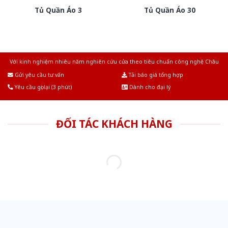
Tủ Quần Áo 3
Tủ Quần Áo 30
Với kinh nghiệm nhiêu năm nghiên cứu cửa theo tiêu chuẩn công nghệ Châu
Âu.Chúng tôi tự tin là nhà sản xuất & cung cấp hàng đầu tại Việt Nam!
Gửi yêu cầu tư vấn
Tải báo giá tổng hợp
Yêu cầu gọi lại (3 phút)
Dành cho đại lý
ĐỐI TÁC KHÁCH HÀNG