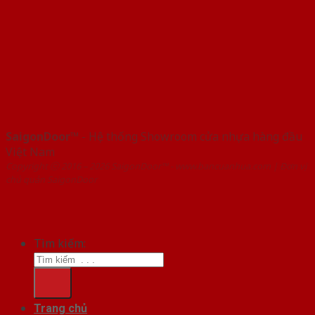
SaigonDoor™
- Hệ thống Showroom cửa nhựa hàng đầu
Việt Nam
Copyright ⓒ 2016 – 2026 SaigonDoor™ - www.bancuanhua.com | Đơn vị
chủ quản SaigonDoor
Tìm kiếm:
Trang chủ