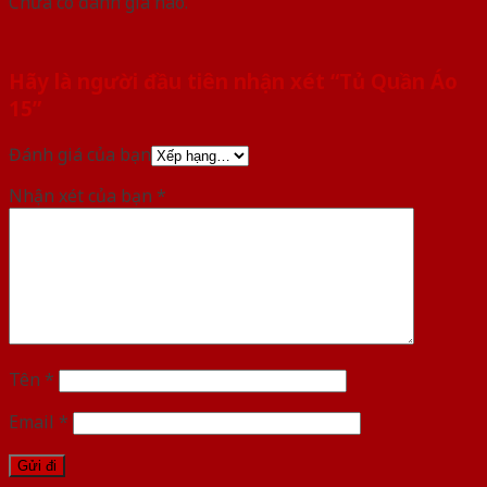
Chưa có đánh giá nào.
Hãy là người đầu tiên nhận xét “Tủ Quần Áo
15”
Đánh giá của bạn
Nhận xét của bạn
*
Tên
*
Email
*