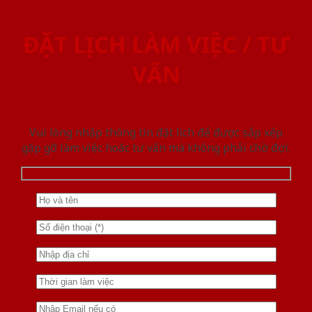
ĐẶT LỊCH LÀM VIỆC / TƯ
VẤN
Vui lòng nhập thông tin đặt lịch để được sắp xếp
gặp gỡ làm việc hoăc tư vấn mà không phải chờ đợi.