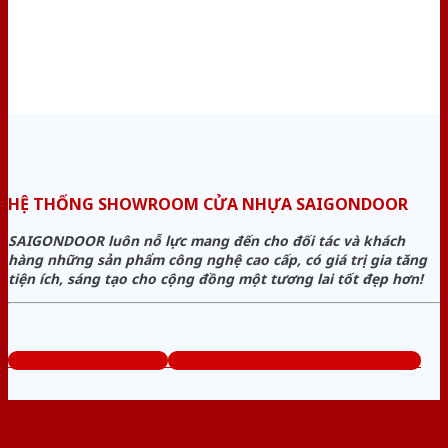
HỆ THỐNG SHOWROOM CỬA NHỰA SAIGONDOOR
SAIGONDOOR luôn nỗ lực mang đến cho đối tác và khách
hàng những sản phẩm công nghệ cao cấp, có giá trị gia tăng
tiện ích, sáng tạo cho cộng đồng một tương lai tốt đẹp hơn!
www.sieuthicuanhua.net
Tổng đài tư vấn miễn phí: 0824.400.400