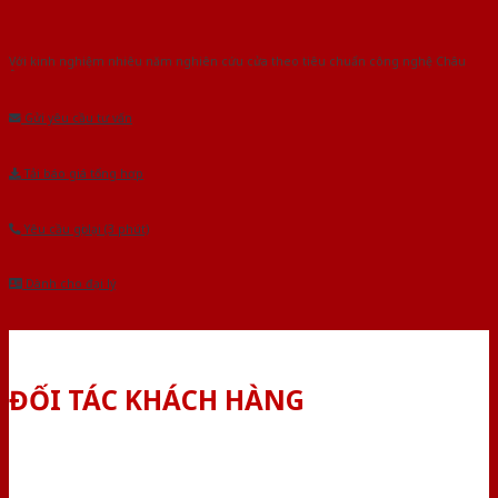
Với kinh nghiệm nhiêu năm nghiên cứu cửa theo tiêu chuẩn công nghệ Châu
Âu.Chúng tôi tự tin là nhà sản xuất & cung cấp hàng đầu tại Việt Nam!
Gửi yêu cầu tư vấn
Tải báo giá tổng hợp
Yêu cầu gọi lại (3 phút)
Dành cho đại lý
ĐỐI TÁC KHÁCH HÀNG