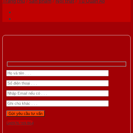
Trang chủ
/
Sản phẩm
/
Nội thất
/
Tủ Quần Áo
Gọi 0976.169.864