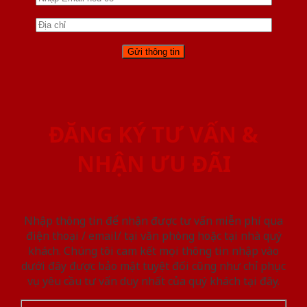
ĐĂNG KÝ TƯ VẤN &
NHẬN ƯU ĐÃI
Nhập thông tin để nhận được tư vấn miễn phí qua
điện thoại / email/ tại văn phòng hoặc tại nhà quý
khách. Chúng tôi cam kết mọi thông tin nhập vào
dưới đây được bảo mật tuyệt đối cũng như chỉ phục
vụ yêu cầu tư vấn duy nhất của quý khách tại đây.