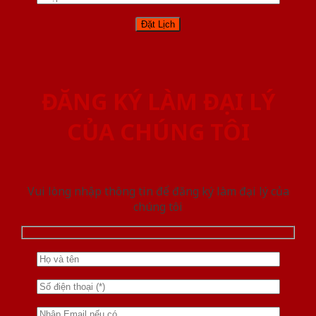
ĐĂNG KÝ LÀM ĐẠI LÝ
CỦA CHÚNG TÔI
Vui lòng nhập thông tin để đăng ký làm đại lý của
chúng tôi