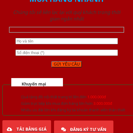
Chúng tôi sẽ liên lạc lại với quý khách trong thời
gian ngắn nhất
Khuyến mại
Quà tặng đồ nội thất trang trí lên đến
1.000.000đ
Giảm trực tiếp khi mua đơn hàng lớn hơn
3.000.000đ
Nhiều ưu đãi lớn khi đăng ký tài khoản thành viên thân thiết
TẢI BẢNG GIÁ
ĐĂNG KÝ TƯ VẤN