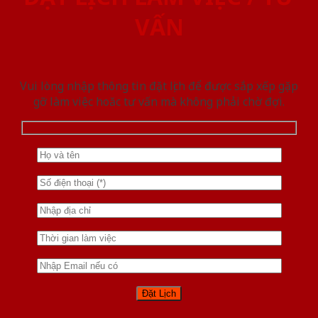
VẤN
Vui lòng nhập thông tin đặt lịch để được sắp xếp gặp
gỡ làm việc hoăc tư vấn mà không phải chờ đợi.