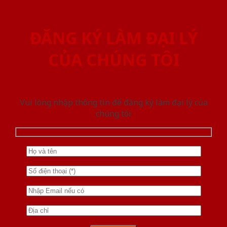
ĐĂNG KÝ LÀM ĐẠI LÝ
CỦA CHÚNG TÔI
Vui lòng nhập thông tin để đăng ký làm đại lý của
chúng tôi