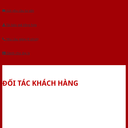
Gửi yêu cầu tư vấn
Tải báo giá tổng hợp
Yêu cầu gọi lại (3 phút)
Dành cho đại lý
ĐỐI TÁC KHÁCH HÀNG