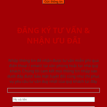
ĐĂNG KÝ TƯ VẤN &
NHẬN ƯU ĐÃI
Nhập thông tin để nhận được tư vấn miễn phí qua
điện thoại / email/ tại văn phòng hoặc tại nhà quý
khách. Chúng tôi cam kết mọi thông tin nhập vào
dưới đây được bảo mật tuyệt đối cũng như chỉ phục
vụ yêu cầu tư vấn duy nhất của quý khách tại đây.