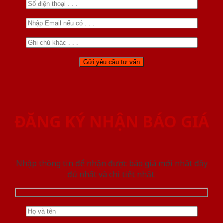
ĐĂNG KÝ NHẬN BÁO GIÁ
Nhập thông tin để nhận được báo giá mới nhât đầy
đủ nhất và chi tiết nhất.