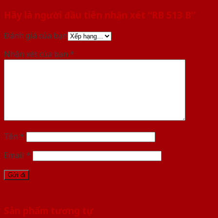
Hãy là người đầu tiên nhận xét “RB 513 B”
Đánh giá của bạn
Nhận xét của bạn
*
Tên
*
Email
*
Sản phẩm tương tự