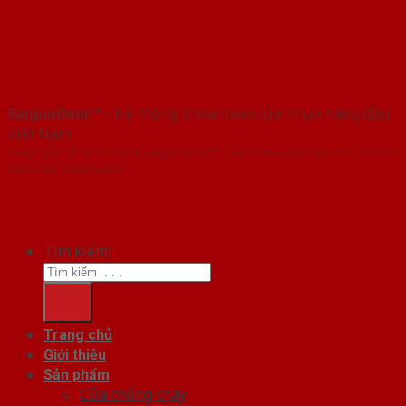
SaigonDoor™
- Hệ thống Showroom cửa nhựa hàng đầu
Việt Nam
Copyright ⓒ 2016 – 2026 SaigonDoor™ - www.bancuanhua.com | Đơn vị
chủ quản SaigonDoor
Tìm kiếm:
Trang chủ
Giới thiệu
Sản phẩm
Cửa chống cháy