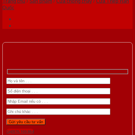
Trang chủ
/
Sản phẩm
/
Cửa chống cháy
/
Cửa Thép Hàn
Quốc
Gọi 0976.169.864