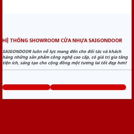
HỆ THỐNG SHOWROOM CỬA NHỰA SAIGONDOOR
SAIGONDOOR luôn nỗ lực mang đến cho đối tác và khách
hàng những sản phẩm công nghệ cao cấp, có giá trị gia tăng
tiện ích, sáng tạo cho cộng đồng một tương lai tốt đẹp hơn!
www.sieuthicuanhua.net
Tổng đài tư vấn miễn phí: 0824.400.400