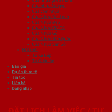
Cửa nhựa ghép thanh
Cửa nhựa Sungyu
Cửa vòm nhựa
Cửa Nhựa Đài Loan
Cửa Nhựa Đẹp
Cửa Nhựa Giả Gỗ
Cửa Nhựa Gỗ
Cửa Nhựa Hàn Quốc
Cửa Nhựa Vân Gỗ
Nội thất
Tủ Kệ Bếp
Tủ Quần Áo
Báo giá
Dự án thực tế
Tin tức
Liên hệ
Đăng nhập
ĐẶT LỊCH LÀM VIỆC / TƯ