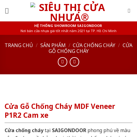
Skip
to
content
HỆ THỐNG SHOWROOM SAIGONDOOR
Nơi bán cửa nhựa giá tốt nhất năm 2021 tại TP. Hồ Chí Minh
TRANG CHỦ
/
SẢN PHẨM
/
CỬA CHỐNG CHÁY
/
CỬA
GỖ CHỐNG CHÁY
Cửa Gỗ Chống Cháy MDF Veneer
P1R2 Cam xe
Cửa chống cháy
tại
SAIGONDOOR
phong phú về màu