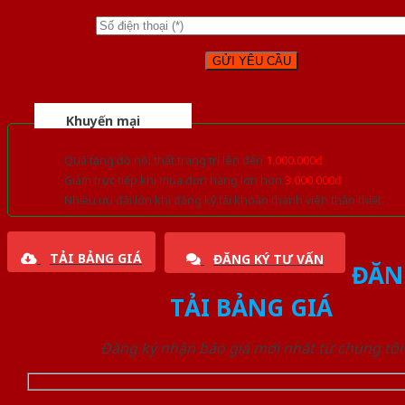
Khuyến mại
Quà tặng đồ nội thất trang trí lên đến
1.000.000đ
Giảm trực tiếp khi mua đơn hàng lớn hơn
3.000.000đ
Nhiều ưu đãi lớn khi đăng ký tài khoản thành viên thân thiết
TẢI BẢNG GIÁ
ĐĂNG KÝ TƯ VẤN
ĐĂN
TẢI BẢNG GIÁ
Đăng ký nhận báo giá mới nhất từ chúng tôi