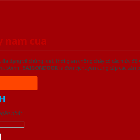
y nam cua
đa dạng về chủng loại, thời gian chống cháy có các mức độ 
5mm, 50mm.
SAIGONDOOR
là đơn vị chuyên cung cấp các sản 
H
 ngắn nhất