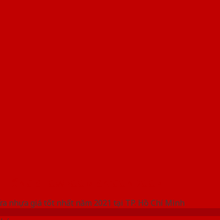
 THỐNG SHOWROOM SAIGONDOOR
ửa nhựa giá tốt nhất năm 2021 tại TP. Hồ Chí Minh