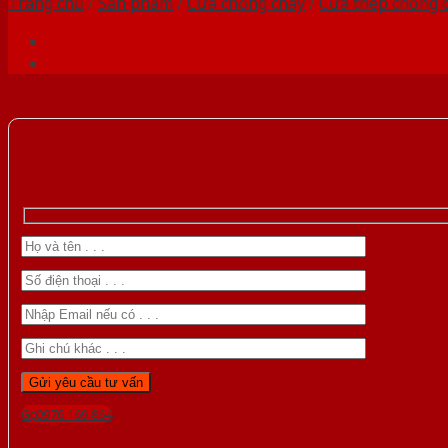
Trang chủ
/
Sản phẩm
/
Cửa chống cháy
/
Cửa thép chống 
Gọi 0976.169.864