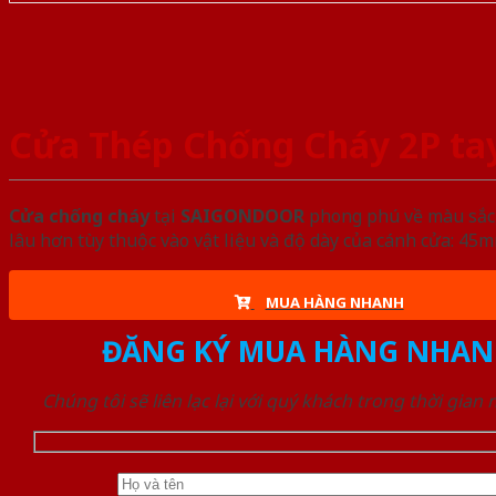
Cửa Thép Chống Cháy 2P ta
Cửa chống cháy
tại
SAIGONDOOR
phong phú về màu sắc, 
lâu hơn tùy thuộc vào vật liệu và độ dày của cánh cửa: 4
MUA HÀNG NHANH
ĐĂNG KÝ MUA HÀNG NHAN
Chúng tôi sẽ liên lạc lại với quý khách trong thời gian