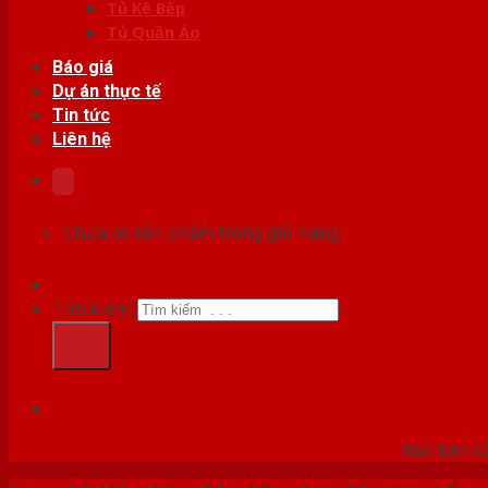
Tủ Kệ Bếp
Tủ Quần Áo
Báo giá
Dự án thực tế
Tin tức
Liên hệ
Chưa có sản phẩm trong giỏ hàng.
Tìm kiếm:
HỆ
Nơi bán c