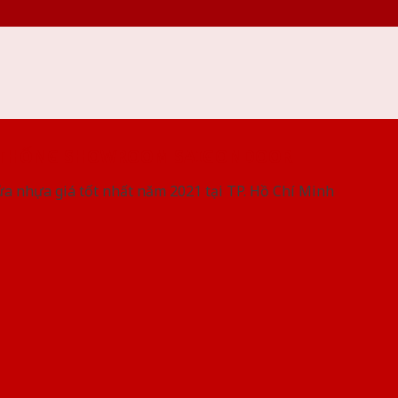
 THỐNG SHOWROOM SAIGONDOOR
ửa nhựa giá tốt nhất năm 2021 tại TP. Hồ Chí Minh