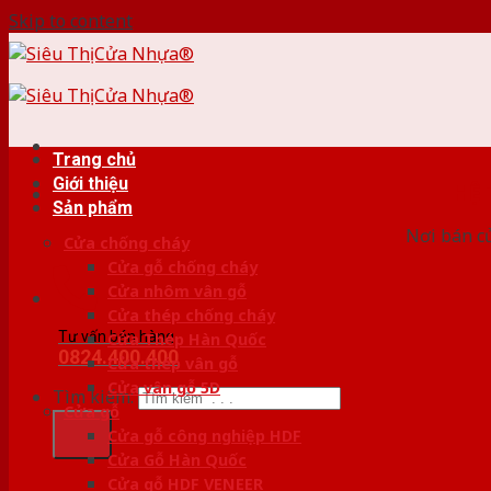
Skip to content
Trang chủ
Giới thiệu
HỆ
Sản phẩm
Nơi bán c
Cửa chống cháy
Cửa gỗ chống cháy
Cửa nhôm vân gỗ
Cửa thép chống cháy
Tư vấn bán hàng
Cửa Thép Hàn Quốc
0824.400.400
Cửa thép vân gỗ
Cửa vân gỗ 5D
Tìm kiếm:
Cửa gỗ
Cửa gỗ công nghiệp HDF
Cửa Gỗ Hàn Quốc
Cửa gỗ HDF VENEER