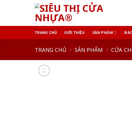
Skip
to
content
TRANG CHỦ
GIỚI THIỆU
SẢN PHẨM
BÁO
TRANG CHỦ
/
SẢN PHẨM
/
CỬA CH