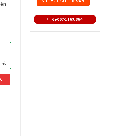
yên
Gọi 0976.169.864
hiết
N