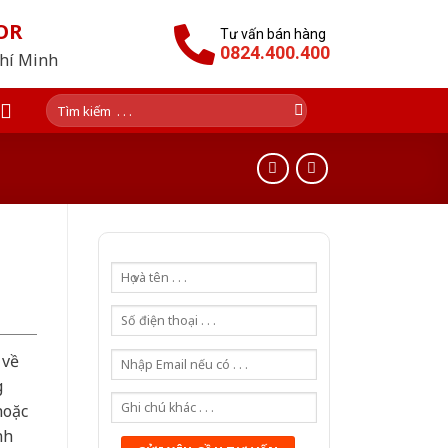
OR
Tư vấn bán hàng
0824.400.400
Chí Minh
Tìm
kiếm:
 về
g
hoặc
nh