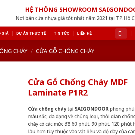
HỆ THỐNG SHOWROOM SAIGONDO
Nơi bán cửa nhựa giá tốt nhất năm 2021 tại TP. Hồ 
 GIÁ
DỰ ÁN THỰC TẾ
TIN TỨC
LIÊN HỆ
ỐNG CHÁY
/
CỬA GỖ CHỐNG CHÁY
Cửa Gỗ Chống Cháy MDF
Laminate P1R2
Cửa chống cháy
tại
SAIGONDOOR
phong phú
màu sắc, đa dạng về chủng loại, thời gian chốn
cháy có các mức độ 60 phút, 90 phút, 120 phút 
lâu hơn tùy thuộc vào vật liệu và độ dày của cá