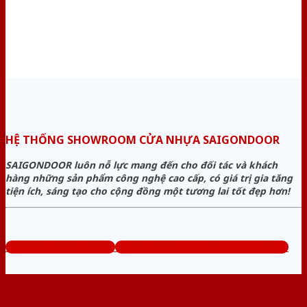
HỆ THỐNG SHOWROOM CỬA NHỰA SAIGONDOOR
SAIGONDOOR luôn nỗ lực mang đến cho đối tác và khách
hàng những sản phẩm công nghệ cao cấp, có giá trị gia tăng
tiện ích, sáng tạo cho cộng đồng một tương lai tốt đẹp hơn!
www.sieuthicuanhua.net
Tổng đài tư vấn miễn phí: 0824.400.400