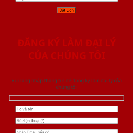
ĐĂNG KÝ LÀM ĐẠI LÝ
CỦA CHÚNG TÔI
Vui lòng nhập thông tin để đăng ký làm đại lý của
chúng tôi