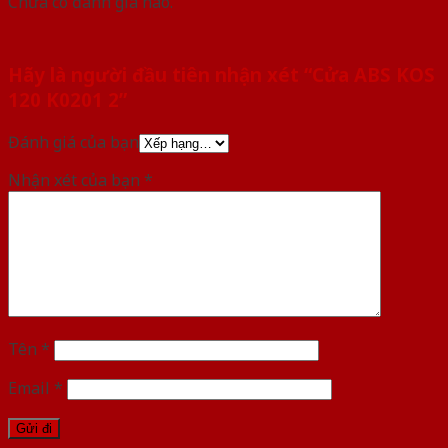
Chưa có đánh giá nào.
Hãy là người đầu tiên nhận xét “Cửa ABS KOS
120 K0201 2”
Đánh giá của bạn
Nhận xét của bạn
*
Tên
*
Email
*