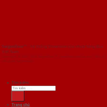
SaigonDoor™
- Hệ thống Showroom cửa nhựa hàng đầu
Việt Nam
Copyright ⓒ 2016 – 2026 SaigonDoor™ - www.bancuanhua.com | Đơn vị
chủ quản SaigonDoor
Tìm kiếm:
Trang chủ