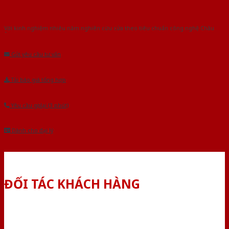
Với kinh nghiệm nhiêu năm nghiên cứu cửa theo tiêu chuẩn công nghệ Châu
Âu.Chúng tôi tự tin là nhà sản xuất & cung cấp hàng đầu tại Việt Nam!
Gửi yêu cầu tư vấn
Tải báo giá tổng hợp
Yêu cầu gọi lại (3 phút)
Dành cho đại lý
ĐỐI TÁC KHÁCH HÀNG