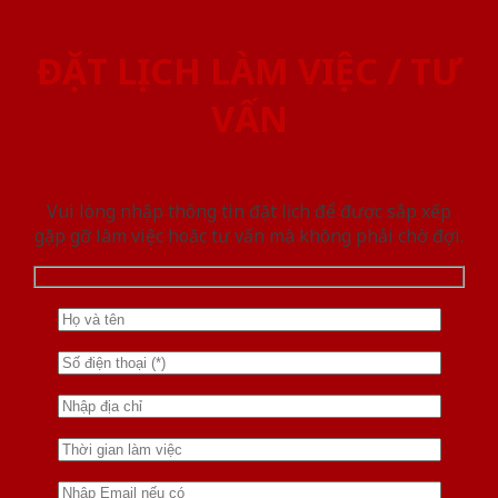
ĐẶT LỊCH LÀM VIỆC / TƯ
VẤN
Vui lòng nhập thông tin đặt lịch để được sắp xếp
gặp gỡ làm việc hoăc tư vấn mà không phải chờ đợi.