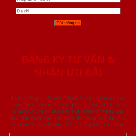
ĐĂNG KÝ TƯ VẤN &
NHẬN ƯU ĐÃI
Nhập thông tin để nhận được tư vấn miễn phí qua
điện thoại / email/ tại văn phòng hoặc tại nhà quý
khách. Chúng tôi cam kết mọi thông tin nhập vào
dưới đây được bảo mật tuyệt đối cũng như chỉ phục
vụ yêu cầu tư vấn duy nhất của quý khách tại đây.