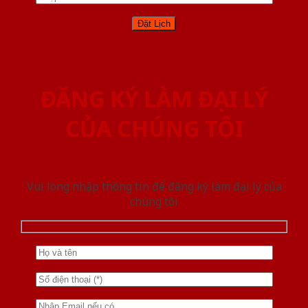
ĐĂNG KÝ LÀM ĐẠI LÝ
CỦA CHÚNG TÔI
Vui lòng nhập thông tin để đăng ký làm đại lý của
chúng tôi