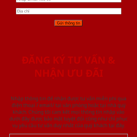
ĐĂNG KÝ TƯ VẤN &
NHẬN ƯU ĐÃI
Nhập thông tin để nhận được tư vấn miễn phí qua
điện thoại / email/ tại văn phòng hoặc tại nhà quý
khách. Chúng tôi cam kết mọi thông tin nhập vào
dưới đây được bảo mật tuyệt đối cũng như chỉ phục
vụ yêu cầu tư vấn duy nhất của quý khách tại đây.