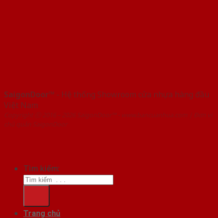
SaigonDoor™
- Hệ thống Showroom cửa nhựa hàng đầu
Việt Nam
Copyright ⓒ 2016 – 2026 SaigonDoor™ - www.bancuanhua.com | Đơn vị
chủ quản SaigonDoor
Tìm kiếm:
Trang chủ