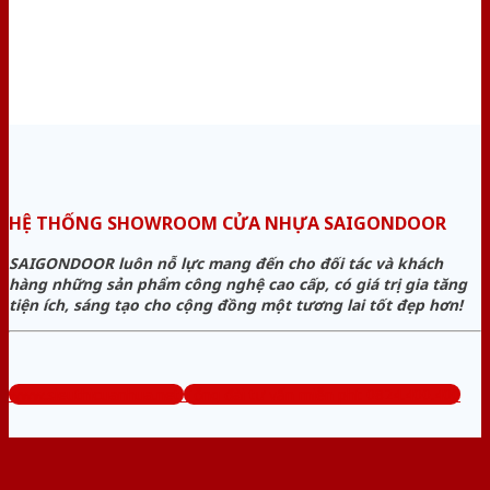
HỆ THỐNG SHOWROOM CỬA NHỰA SAIGONDOOR
SAIGONDOOR luôn nỗ lực mang đến cho đối tác và khách
hàng những sản phẩm công nghệ cao cấp, có giá trị gia tăng
tiện ích, sáng tạo cho cộng đồng một tương lai tốt đẹp hơn!
www.sieuthicuanhua.net
Tổng đài tư vấn miễn phí: 0824.400.400