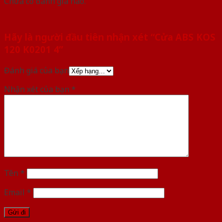
Chưa có đánh giá nào.
Hãy là người đầu tiên nhận xét “Cửa ABS KOS
120 K0201 4”
Đánh giá của bạn
Nhận xét của bạn
*
Tên
*
Email
*