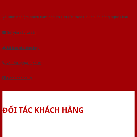
Với kinh nghiệm nhiêu năm nghiên cứu cửa theo tiêu chuẩn công nghệ Châu
Âu.Chúng tôi tự tin là nhà sản xuất & cung cấp hàng đầu tại Việt Nam!
Gửi yêu cầu tư vấn
Tải báo giá tổng hợp
Yêu cầu gọi lại (3 phút)
Dành cho đại lý
ĐỐI TÁC KHÁCH HÀNG