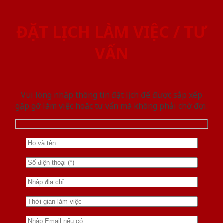
ĐẶT LỊCH LÀM VIỆC / TƯ
VẤN
Vui lòng nhập thông tin đặt lịch để được sắp xếp
gặp gỡ làm việc hoăc tư vấn mà không phải chờ đợi.