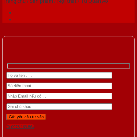
Trang chủ
/
Sản phẩm
/
Nội thất
/
Tủ Quần Áo
Gọi 0976.169.864