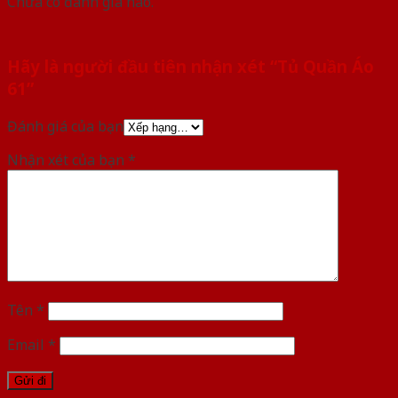
Chưa có đánh giá nào.
Hãy là người đầu tiên nhận xét “Tủ Quần Áo
61”
Đánh giá của bạn
Nhận xét của bạn
*
Tên
*
Email
*