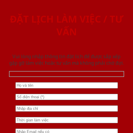
ĐẶT LỊCH LÀM VIỆC / TƯ
VẤN
Vui lòng nhập thông tin đặt lịch để được sắp xếp
gặp gỡ làm việc hoăc tư vấn mà không phải chờ đợi.