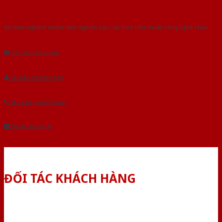
Với kinh nghiệm nhiêu năm nghiên cứu cửa theo tiêu chuẩn công nghệ Châu
Âu.Chúng tôi tự tin là nhà sản xuất & cung cấp hàng đầu tại Việt Nam!
Gửi yêu cầu tư vấn
Tải báo giá tổng hợp
Yêu cầu gọi lại (3 phút)
Dành cho đại lý
ĐỐI TÁC KHÁCH HÀNG