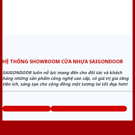
HỆ THỐNG SHOWROOM CỬA NHỰA SAIGONDOOR
SAIGONDOOR luôn nỗ lực mang đến cho đối tác và khách
hàng những sản phẩm công nghệ cao cấp, có giá trị gia tăng
tiện ích, sáng tạo cho cộng đồng một tương lai tốt đẹp hơn!
www.sieuthicuanhua.net
Tổng đài tư vấn miễn phí: 0824.400.400