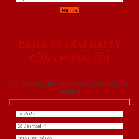
ĐĂNG KÝ LÀM ĐẠI LÝ
CỦA CHÚNG TÔI
Vui lòng nhập thông tin để đăng ký làm đại lý của
chúng tôi