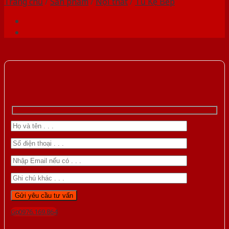
Trang chủ
/
Sản phẩm
/
Nội thất
/
Tủ Kệ Bếp
Gọi 0976.169.864