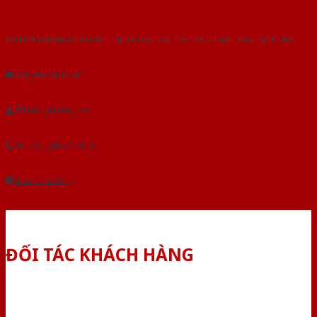
Với kinh nghiệm nhiêu năm nghiên cứu cửa theo tiêu chuẩn công nghệ Châu
Âu.Chúng tôi tự tin là nhà sản xuất & cung cấp hàng đầu tại Việt Nam!
Gửi yêu cầu tư vấn
Tải báo giá tổng hợp
Yêu cầu gọi lại (3 phút)
Dành cho đại lý
ĐỐI TÁC KHÁCH HÀNG