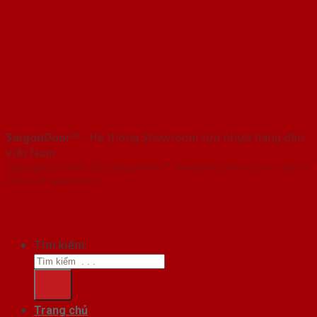
SaigonDoor™
- Hệ thống Showroom cửa nhựa hàng đầu
Việt Nam
Copyright ⓒ 2016 – 2026 SaigonDoor™ - www.bancuanhua.com | Đơn vị
chủ quản SaigonDoor
Tìm kiếm:
Trang chủ