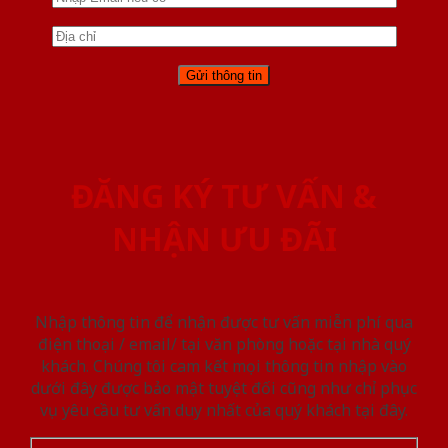
ĐĂNG KÝ TƯ VẤN &
NHẬN ƯU ĐÃI
Nhập thông tin để nhận được tư vấn miễn phí qua
điện thoại / email/ tại văn phòng hoặc tại nhà quý
khách. Chúng tôi cam kết mọi thông tin nhập vào
dưới đây được bảo mật tuyệt đối cũng như chỉ phục
vụ yêu cầu tư vấn duy nhất của quý khách tại đây.