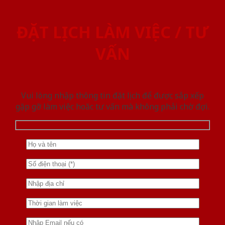
ĐẶT LỊCH LÀM VIỆC / TƯ
VẤN
Vui lòng nhập thông tin đặt lịch để được sắp xếp
gặp gỡ làm việc hoăc tư vấn mà không phải chờ đợi.