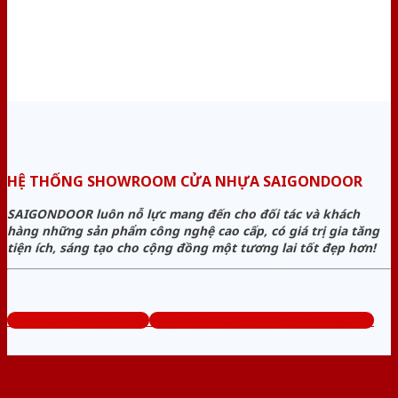
HỆ THỐNG SHOWROOM CỬA NHỰA SAIGONDOOR
SAIGONDOOR luôn nỗ lực mang đến cho đối tác và khách
hàng những sản phẩm công nghệ cao cấp, có giá trị gia tăng
tiện ích, sáng tạo cho cộng đồng một tương lai tốt đẹp hơn!
www.sieuthicuanhua.net
Tổng đài tư vấn miễn phí: 0824.400.400