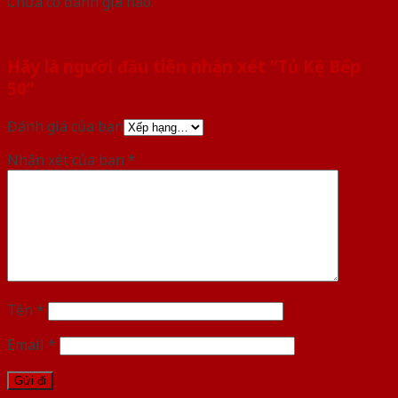
Chưa có đánh giá nào.
Hãy là người đầu tiên nhận xét “Tủ Kệ Bếp
50”
Đánh giá của bạn
Nhận xét của bạn
*
Tên
*
Email
*