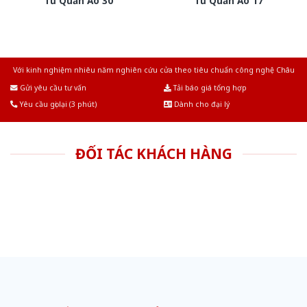
Tủ Quần Áo 30
Tủ Quần Áo 17
Với kinh nghiệm nhiêu năm nghiên cứu cửa theo tiêu chuẩn công nghệ Châu
Âu.Chúng tôi tự tin là nhà sản xuất & cung cấp hàng đầu tại Việt Nam!
Gửi yêu cầu tư vấn
Tải báo giá tổng hợp
Yêu cầu gọi lại (3 phút)
Dành cho đại lý
ĐỐI TÁC KHÁCH HÀNG