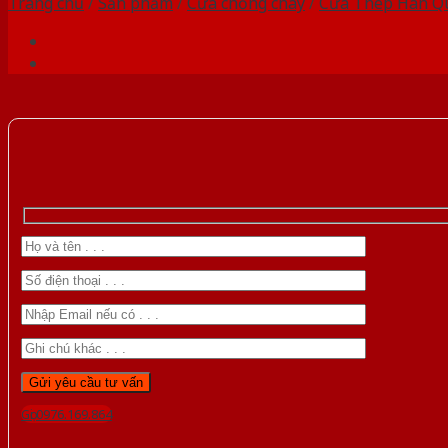
Trang chủ
/
Sản phẩm
/
Cửa chống cháy
/
Cửa Thép Hàn Q
Gọi 0976.169.864