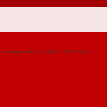
 THỐNG SHOWROOM SAIGONDOOR
ửa nhựa giá tốt nhất năm 2021 tại TP. Hồ Chí Minh