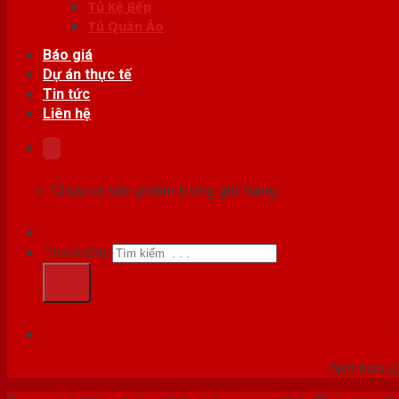
Tủ Kệ Bếp
Tủ Quần Áo
Báo giá
Dự án thực tế
Tin tức
Liên hệ
Chưa có sản phẩm trong giỏ hàng.
Tìm kiếm:
HỆ
Nơi bán c