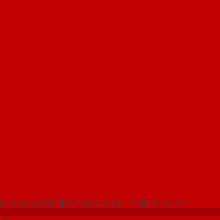
 THỐNG SHOWROOM SAIGONDOOR
ửa nhựa giá tốt nhất năm 2021 tại TP. Hồ Chí Minh