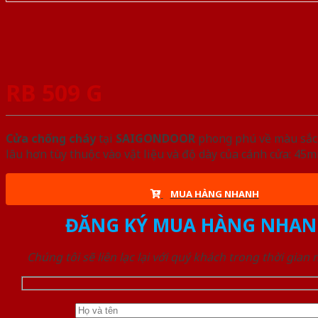
RB 509 G
Cửa chống cháy
tại
SAIGONDOOR
phong phú về màu sắc, 
lâu hơn tùy thuộc vào vật liệu và độ dày của cánh cửa: 4
MUA HÀNG NHANH
ĐĂNG KÝ MUA HÀNG NHAN
Chúng tôi sẽ liên lạc lại với quý khách trong thời gian