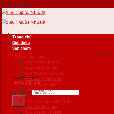
Skip to content
Trang chủ
Giới thiệu
HỆ
Sản phẩm
Nơi bán c
Cửa chống cháy
Cửa gỗ chống cháy
Cửa nhôm vân gỗ
Cửa thép chống cháy
Tư vấn bán hàng
Cửa Thép Hàn Quốc
0824.400.400
Cửa thép vân gỗ
Cửa vân gỗ 5D
Tìm kiếm:
Cửa gỗ
Cửa gỗ công nghiệp HDF
Cửa Gỗ Hàn Quốc
Cửa gỗ HDF VENEER