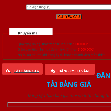
Khuyến mại
Quà tặng đồ nội thất trang trí lên đến
1.000.000đ
Giảm trực tiếp khi mua đơn hàng lớn hơn
3.000.000đ
Nhiều ưu đãi lớn khi đăng ký tài khoản thành viên thân thiết
TẢI BẢNG GIÁ
ĐĂNG KÝ TƯ VẤN
ĐĂN
TẢI BẢNG GIÁ
Đăng ký nhận báo giá mới nhất từ chúng tôi