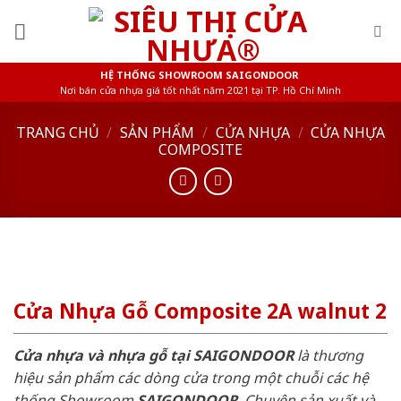
Skip
to
content
HỆ THỐNG SHOWROOM SAIGONDOOR
Nơi bán cửa nhựa giá tốt nhất năm 2021 tại TP. Hồ Chí Minh
TRANG CHỦ
/
SẢN PHẨM
/
CỬA NHỰA
/
CỬA NHỰA
COMPOSITE
Cửa Nhựa Gỗ Composite 2A walnut 2
Cửa nhựa và nhựa gỗ tại SAIGONDOOR
là thương
hiệu sản phẩm các dòng cửa trong một chuỗi các hệ
thống Showroom
SAIGONDOOR
. Chuyên sản xuất và