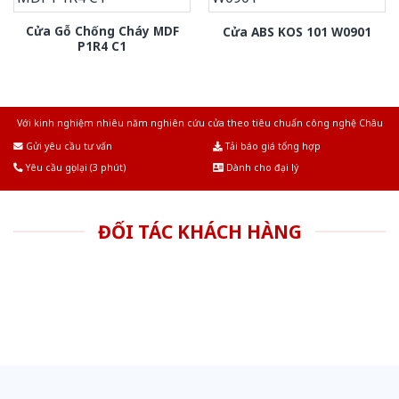
Cửa Gỗ Chống Cháy MDF
Cửa ABS KOS 101 W0901
P1R4 C1
Với kinh nghiệm nhiêu năm nghiên cứu cửa theo tiêu chuẩn công nghệ Châu
Âu.Chúng tôi tự tin là nhà sản xuất & cung cấp hàng đầu tại Việt Nam!
Gửi yêu cầu tư vấn
Tải báo giá tổng hợp
Yêu cầu gọi lại (3 phút)
Dành cho đại lý
ĐỐI TÁC KHÁCH HÀNG