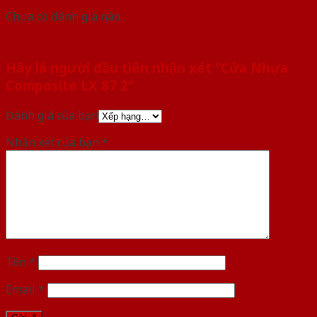
Chưa có đánh giá nào.
Hãy là người đầu tiên nhận xét “Cửa Nhựa
Composite LX 87 2”
Đánh giá của bạn
Nhận xét của bạn
*
Tên
*
Email
*