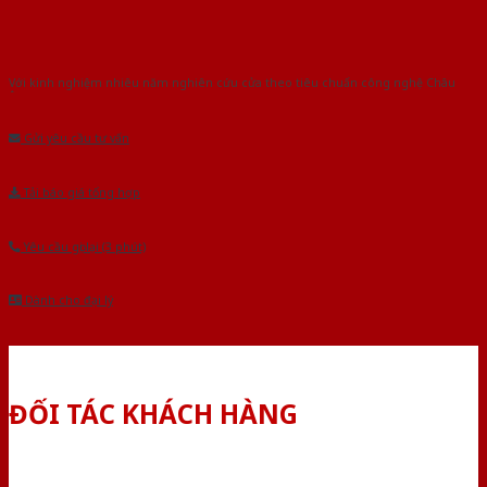
Với kinh nghiệm nhiêu năm nghiên cứu cửa theo tiêu chuẩn công nghệ Châu
Âu.Chúng tôi tự tin là nhà sản xuất & cung cấp hàng đầu tại Việt Nam!
Gửi yêu cầu tư vấn
Tải báo giá tổng hợp
Yêu cầu gọi lại (3 phút)
Dành cho đại lý
ĐỐI TÁC KHÁCH HÀNG