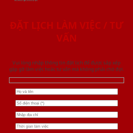
ĐẶT LỊCH LÀM VIỆC / TƯ
VẤN
Vui lòng nhập thông tin đặt lịch để được sắp xếp
gặp gỡ làm việc hoăc tư vấn mà không phải chờ đợi.