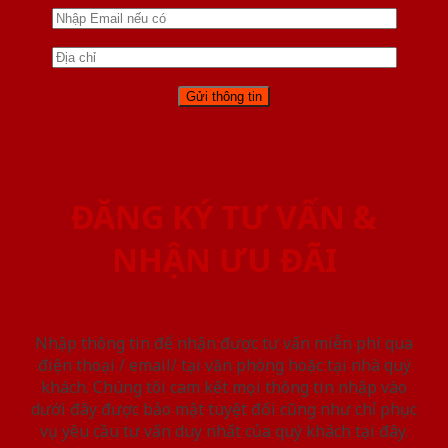
ĐĂNG KÝ TƯ VẤN &
NHẬN ƯU ĐÃI
Nhập thông tin để nhận được tư vấn miễn phí qua
điện thoại / email/ tại văn phòng hoặc tại nhà quý
khách. Chúng tôi cam kết mọi thông tin nhập vào
dưới đây được bảo mật tuyệt đối cũng như chỉ phục
vụ yêu cầu tư vấn duy nhất của quý khách tại đây.