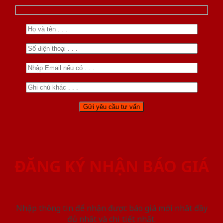
ĐĂNG KÝ NHẬN BÁO GIÁ
Nhập thông tin để nhận được báo giá mới nhât đầy
đủ nhất và chi tiết nhất.