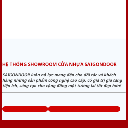
HỆ THỐNG SHOWROOM CỬA NHỰA SAIGONDOOR
SAIGONDOOR luôn nỗ lực mang đến cho đối tác và khách
hàng những sản phẩm công nghệ cao cấp, có giá trị gia tăng
tiện ích, sáng tạo cho cộng đồng một tương lai tốt đẹp hơn!
www.sieuthicuanhua.net
Tổng đài tư vấn miễn phí: 0824.400.400