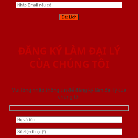
ĐĂNG KÝ LÀM ĐẠI LÝ
CỦA CHÚNG TÔI
Vui lòng nhập thông tin để đăng ký làm đại lý của
chúng tôi