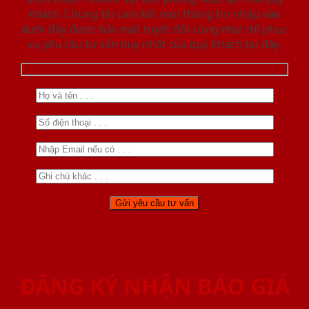
khách. Chúng tôi cam kết mọi thông tin nhập vào
dưới đây được bảo mật tuyệt đối cũng như chỉ phục
vụ yêu cầu tư vấn duy nhất của quý khách tại đây.
ĐĂNG KÝ NHẬN BÁO GIÁ