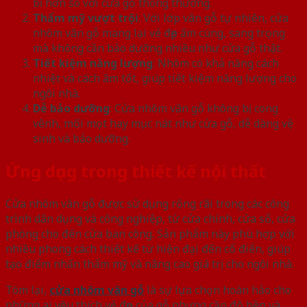
bỉ hơn so với cửa gỗ thông thường.
Thẩm mỹ vượt trội
: Với lớp vân gỗ tự nhiên, cửa
nhôm vân gỗ mang lại vẻ đẹp ấm cúng, sang trọng
mà không cần bảo dưỡng nhiều như cửa gỗ thật.
Tiết kiệm năng lượng
: Nhôm có khả năng cách
nhiệt và cách âm tốt, giúp tiết kiệm năng lượng cho
ngôi nhà.
Dễ bảo dưỡng
: Cửa nhôm vân gỗ không bị cong
vênh, mối mọt hay mục nát như cửa gỗ, dễ dàng vệ
sinh và bảo dưỡng.
Ứng dụng trong thiết kế nội thất
Cửa nhôm vân gỗ được sử dụng rộng rãi trong các công
trình dân dụng và công nghiệp, từ cửa chính, cửa sổ, cửa
phòng cho đến cửa ban công. Sản phẩm này phù hợp với
nhiều phong cách thiết kế từ hiện đại đến cổ điển, giúp
tạo điểm nhấn thẩm mỹ và nâng cao giá trị cho ngôi nhà.
Tóm lại,
cửa nhôm vân gỗ
là sự lựa chọn hoàn hảo cho
những ai yêu thích vẻ đẹp của gỗ nhưng cần độ bền và