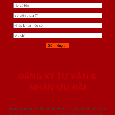
ĐĂNG KÝ TƯ VẤN &
NHẬN ƯU ĐÃI
Nhập thông tin để nhận được tư vấn miễn phí qua
điện thoại / email/ tại văn phòng hoặc tại nhà quý