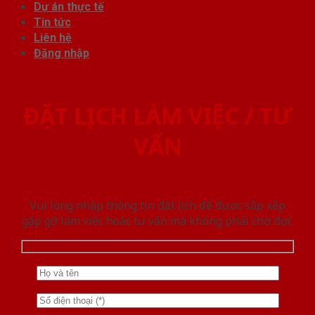
Dự án thực tế
Tin tức
Liên hệ
Đăng nhập
ĐẶT LỊCH LÀM VIỆC / TƯ
VẤN
Vui lòng nhập thông tin đặt lịch để được sắp xếp
gặp gỡ làm việc hoăc tư vấn mà không phải chờ đợi.