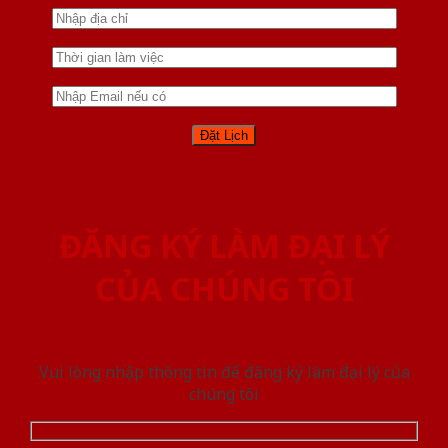
ĐĂNG KÝ LÀM ĐẠI LÝ
CỦA CHÚNG TÔI
Vui lòng nhập thông tin để đăng ký làm đại lý của
chúng tôi