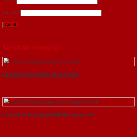
Tên
*
Email
*
Sản phẩm tương tự
Cửa Gỗ Chống Cháy 2P son xam
Cửa Gỗ Chống Cháy MDF Melamine P1