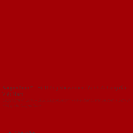
SaigonDoor™
- Hệ thống Showroom cửa nhựa hàng đầu
Việt Nam
Copyright ⓒ 2016 – 2026 SaigonDoor™ - www.bancuanhua.com | Đơn vị
chủ quản SaigonDoor
Tìm kiếm: