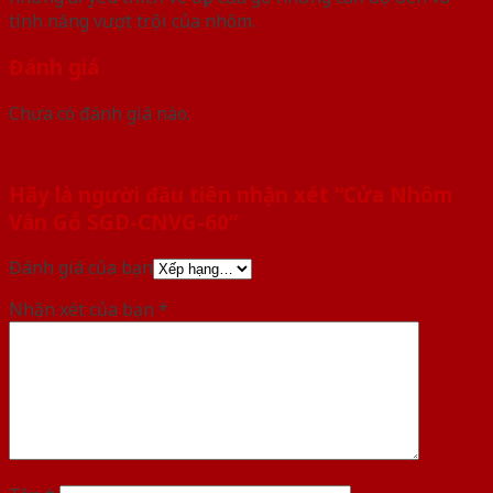
tính năng vượt trội của nhôm.
Đánh giá
Chưa có đánh giá nào.
Hãy là người đầu tiên nhận xét “Cửa Nhôm
Vân Gỗ SGD-CNVG-60”
Đánh giá của bạn
Nhận xét của bạn
*