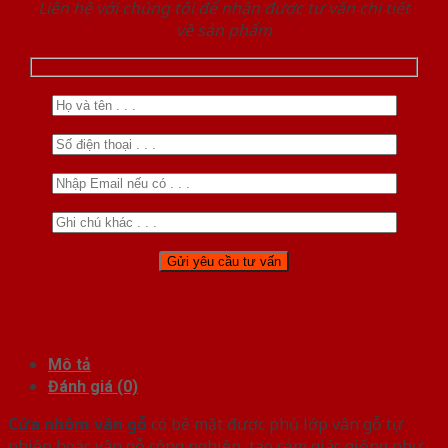
Liên hệ với chúng tôi để nhận được tư vấn chi tiết
về sản phẩm
Mô tả
Đánh giá (0)
Cửa nhôm vân gỗ
có bề mặt được phủ lớp vân gỗ tự
nhiên hoặc vân gỗ công nghiệp, tạo cảm giác giống như