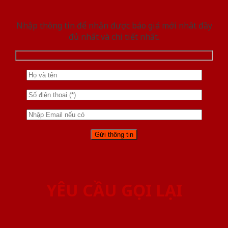
Nhập thông tin để nhận được báo giá mới nhât đầy
đủ nhất và chi tiết nhất.
YÊU CẦU GỌI LẠI