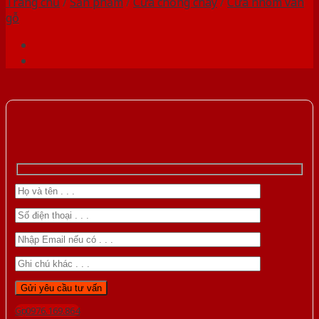
Trang chủ
/
Sản phẩm
/
Cửa chống cháy
/
Cửa nhôm vân
gỗ
Gọi 0976.169.864