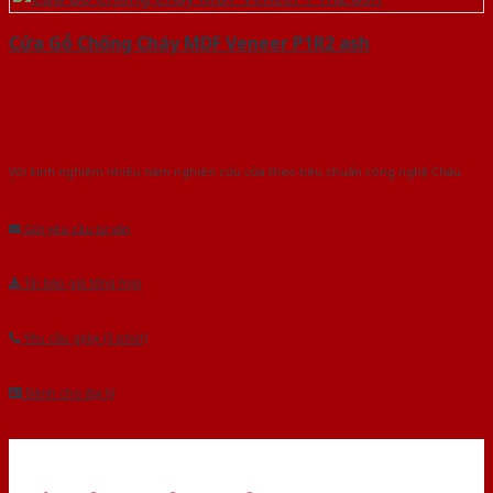
Cửa Gỗ Chống Cháy MDF Veneer P1R2 ash
Với kinh nghiệm nhiêu năm nghiên cứu cửa theo tiêu chuẩn công nghệ Châu
Âu.Chúng tôi tự tin là nhà sản xuất & cung cấp hàng đầu tại Việt Nam!
Gửi yêu cầu tư vấn
Tải báo giá tổng hợp
Yêu cầu gọi lại (3 phút)
Dành cho đại lý