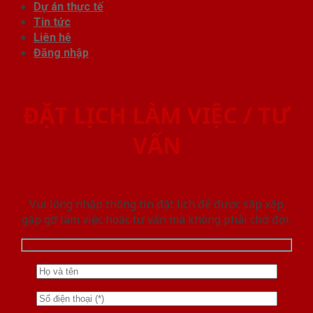
Dự án thực tế
Tin tức
Liên hệ
Đăng nhập
ĐẶT LỊCH LÀM VIỆC / TƯ
VẤN
Vui lòng nhập thông tin đặt lịch để được sắp xếp
gặp gỡ làm việc hoăc tư vấn mà không phải chờ đợi.