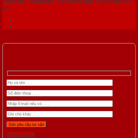
Trang chủ
/
Sản phẩm
/
Cửa chống cháy
/
Cửa nhôm vân
gỗ
Gọi 0976.169.864