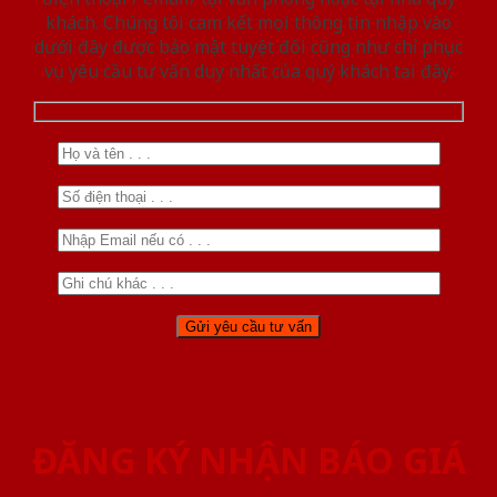
khách. Chúng tôi cam kết mọi thông tin nhập vào
dưới đây được bảo mật tuyệt đối cũng như chỉ phục
vụ yêu cầu tư vấn duy nhất của quý khách tại đây.
ĐĂNG KÝ NHẬN BÁO GIÁ