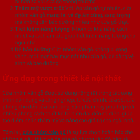
bỉ hơn so với cửa gỗ thông thường.
Thẩm mỹ vượt trội
: Với lớp vân gỗ tự nhiên, cửa
nhôm vân gỗ mang lại vẻ đẹp ấm cúng, sang trọng
mà không cần bảo dưỡng nhiều như cửa gỗ thật.
Tiết kiệm năng lượng
: Nhôm có khả năng cách
nhiệt và cách âm tốt, giúp tiết kiệm năng lượng cho
ngôi nhà.
Dễ bảo dưỡng
: Cửa nhôm vân gỗ không bị cong
vênh, mối mọt hay mục nát như cửa gỗ, dễ dàng vệ
sinh và bảo dưỡng.
Ứng dụng trong thiết kế nội thất
Cửa nhôm vân gỗ được sử dụng rộng rãi trong các công
trình dân dụng và công nghiệp, từ cửa chính, cửa sổ, cửa
phòng cho đến cửa ban công. Sản phẩm này phù hợp với
nhiều phong cách thiết kế từ hiện đại đến cổ điển, giúp
tạo điểm nhấn thẩm mỹ và nâng cao giá trị cho ngôi nhà.
Tóm lại,
cửa nhôm vân gỗ
là sự lựa chọn hoàn hảo cho
những ai yêu thích vẻ đẹp của gỗ nhưng cần độ bền và