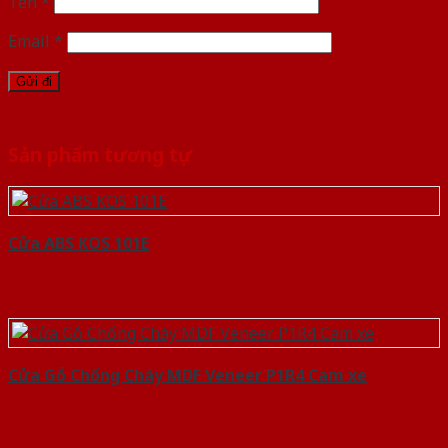
Tên
*
Email
*
Sản phẩm tương tự
Cửa ABS KOS 101E
Cửa Gỗ Chống Cháy MDF Veneer P1R4 Cam xe