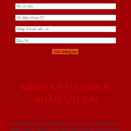
ĐĂNG KÝ TƯ VẤN &
NHẬN ƯU ĐÃI
Nhập thông tin để nhận được tư vấn miễn phí qua
điện thoại / email/ tại văn phòng hoặc tại nhà quý