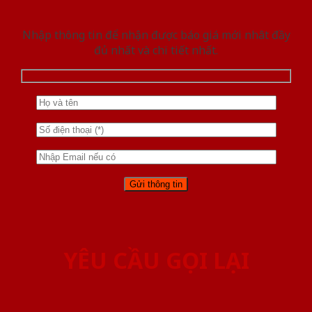
Nhập thông tin để nhận được báo giá mới nhât đầy
đủ nhất và chi tiết nhất.
YÊU CẦU GỌI LẠI