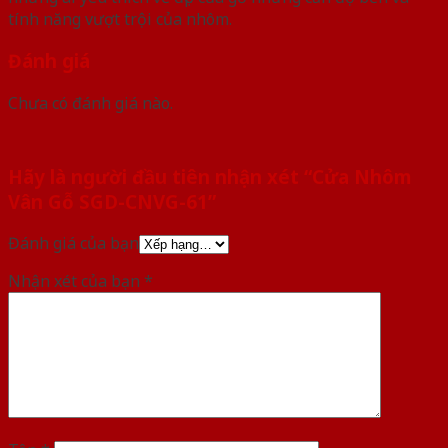
tính năng vượt trội của nhôm.
Đánh giá
Chưa có đánh giá nào.
Hãy là người đầu tiên nhận xét “Cửa Nhôm
Vân Gỗ SGD-CNVG-61”
Đánh giá của bạn
Nhận xét của bạn
*