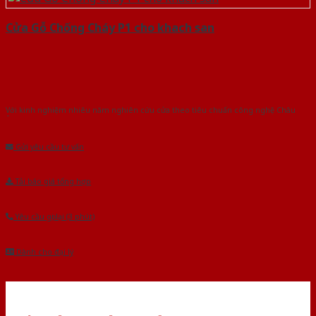
Cửa Gỗ Chống Cháy P1 cho khach san
Với kinh nghiệm nhiêu năm nghiên cứu cửa theo tiêu chuẩn công nghệ Châu
Âu.Chúng tôi tự tin là nhà sản xuất & cung cấp hàng đầu tại Việt Nam!
Gửi yêu cầu tư vấn
Tải báo giá tổng hợp
Yêu cầu gọi lại (3 phút)
Dành cho đại lý