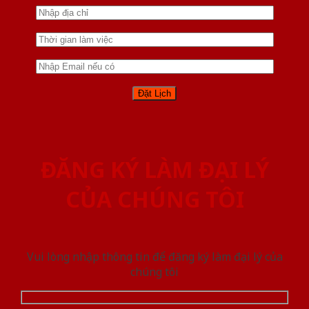
ĐĂNG KÝ LÀM ĐẠI LÝ
CỦA CHÚNG TÔI
Vui lòng nhập thông tin để đăng ký làm đại lý của
chúng tôi