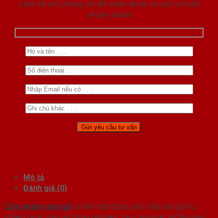
Liên hệ với chúng tôi để nhận được tư vấn chi tiết
về sản phẩm
Mô tả
Đánh giá (0)
Cửa nhôm vân gỗ
có bề mặt được phủ lớp vân gỗ tự
nhiên hoặc vân gỗ công nghiệp, tạo cảm giác giống như