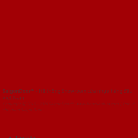
SaigonDoor™
- Hệ thống Showroom cửa nhựa hàng đầu
Việt Nam
Copyright ⓒ 2016 – 2026 SaigonDoor™ - www.bancuanhua.com | Đơn vị
chủ quản SaigonDoor
Tìm kiếm: