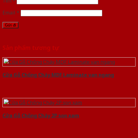
Tên
*
Email
*
Sản phẩm tương tự
Cửa Gỗ Chống Cháy MDF Laminate van ngang
Cửa Gỗ Chống Cháy 2P son xam