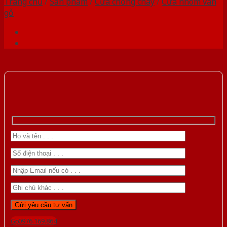
Trang chủ
/
Sản phẩm
/
Cửa chống cháy
/
Cửa nhôm vân
gỗ
Gọi 0976.169.864