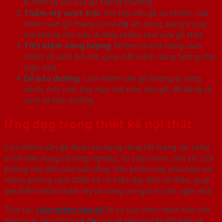
bỉ hơn so với cửa gỗ thông thường.
Thẩm mỹ vượt trội
: Với lớp vân gỗ tự nhiên, cửa
nhôm vân gỗ mang lại vẻ đẹp ấm cúng, sang trọng
mà không cần bảo dưỡng nhiều như cửa gỗ thật.
Tiết kiệm năng lượng
: Nhôm có khả năng cách
nhiệt và cách âm tốt, giúp tiết kiệm năng lượng cho
ngôi nhà.
Dễ bảo dưỡng
: Cửa nhôm vân gỗ không bị cong
vênh, mối mọt hay mục nát như cửa gỗ, dễ dàng vệ
sinh và bảo dưỡng.
Ứng dụng trong thiết kế nội thất
Cửa nhôm vân gỗ được sử dụng rộng rãi trong các công
trình dân dụng và công nghiệp, từ cửa chính, cửa sổ, cửa
phòng cho đến cửa ban công. Sản phẩm này phù hợp với
nhiều phong cách thiết kế từ hiện đại đến cổ điển, giúp
tạo điểm nhấn thẩm mỹ và nâng cao giá trị cho ngôi nhà.
Tóm lại,
cửa nhôm vân gỗ
là sự lựa chọn hoàn hảo cho
những ai yêu thích vẻ đẹp của gỗ nhưng cần độ bền và