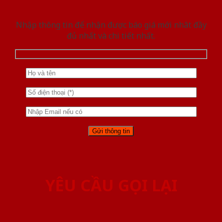
Nhập thông tin để nhận được báo giá mới nhât đầy
đủ nhất và chi tiết nhất.
YÊU CẦU GỌI LẠI