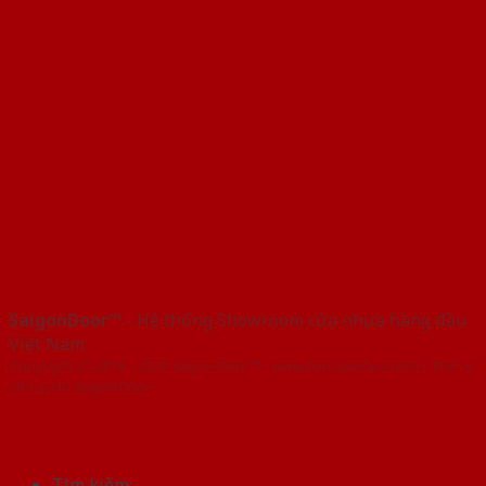
SaigonDoor™
- Hệ thống Showroom cửa nhựa hàng đầu
Việt Nam
Copyright ⓒ 2016 – 2026 SaigonDoor™ - www.bancuanhua.com | Đơn vị
chủ quản SaigonDoor
Tìm kiếm: