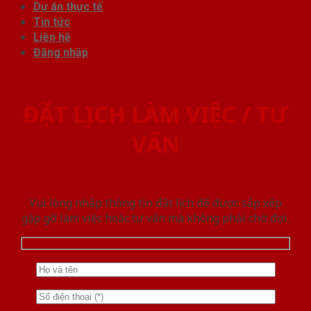
Dự án thực tế
Tin tức
Liên hệ
Đăng nhập
ĐẶT LỊCH LÀM VIỆC / TƯ
VẤN
Vui lòng nhập thông tin đặt lịch để được sắp xếp
gặp gỡ làm việc hoăc tư vấn mà không phải chờ đợi.