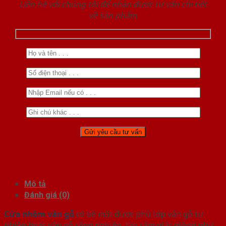
Liên hệ với chúng tôi để nhận được tư vấn chi tiết
về sản phẩm
Mô tả
Đánh giá (0)
Cửa nhôm vân gỗ
có bề mặt được phủ lớp vân gỗ tự
nhiên hoặc vân gỗ công nghiệp, tạo cảm giác giống như