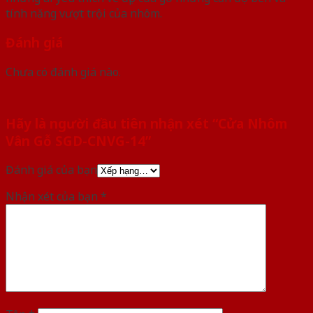
tính năng vượt trội của nhôm.
Đánh giá
Chưa có đánh giá nào.
Hãy là người đầu tiên nhận xét “Cửa Nhôm
Vân Gỗ SGD-CNVG-14”
Đánh giá của bạn
Nhận xét của bạn
*