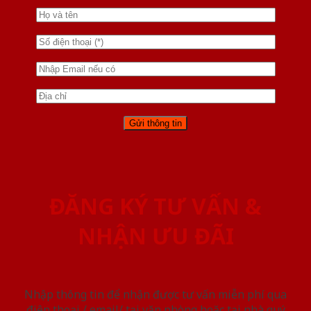
ĐĂNG KÝ TƯ VẤN &
NHẬN ƯU ĐÃI
Nhập thông tin để nhận được tư vấn miễn phí qua
điện thoại / email/ tại văn phòng hoặc tại nhà quý