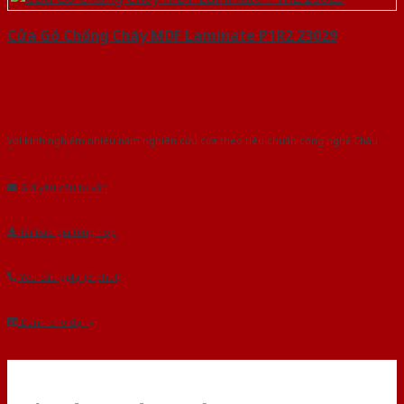
Cửa Gỗ Chống Cháy MDF Laminate P1R2 23029
Với kinh nghiệm nhiêu năm nghiên cứu cửa theo tiêu chuẩn công nghệ Châu
Âu.Chúng tôi tự tin là nhà sản xuất & cung cấp hàng đầu tại Việt Nam!
Gửi yêu cầu tư vấn
Tải báo giá tổng hợp
Yêu cầu gọi lại (3 phút)
Dành cho đại lý