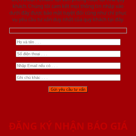
khách. Chúng tôi cam kết mọi thông tin nhập vào
dưới đây được bảo mật tuyệt đối cũng như chỉ phục
vụ yêu cầu tư vấn duy nhất của quý khách tại đây.
ĐĂNG KÝ NHẬN BÁO GIÁ