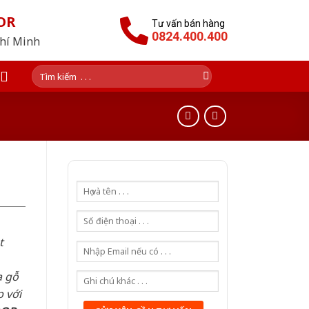
OR
Tư vấn bán hàng
0824.400.400
Chí Minh
Tìm
kiếm:
t
a gỗ
 với