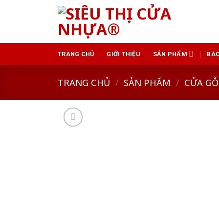
Skip
to
content
TRANG CHỦ
GIỚI THIỆU
SẢN PHẨM
BÁO
TRANG CHỦ
/
SẢN PHẨM
/
CỬA GỖ