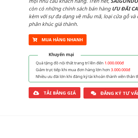
mọi nhu cầu khách hàng. Trên hết,
SAIGOND
còn có những chính sách bán hàng
ƯU ĐÃI
C
kèm với sự đa dạng về mẫu mã, loại cửa gỗ và 
phân khúc giá thành.
MUA HÀNG NHANH
Khuyến mại
Quà tặng đồ nội thất trang trí lên đến
1.000.000đ
Giảm trực tiếp khi mua đơn hàng lớn hơn
3.000.000đ
Nhiều ưu đãi lớn khi đăng ký tài khoản thành viên thân t
TẢI BẢNG GIÁ
ĐĂNG KÝ TƯ VẤ