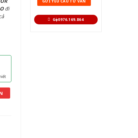
OOR
AO
đi
cả
Gọi 0976.169.864
hiết
N