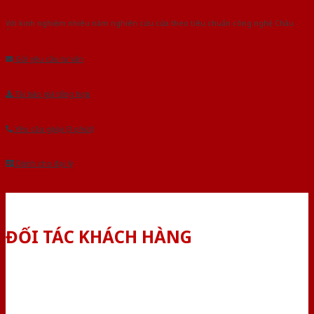
Với kinh nghiệm nhiêu năm nghiên cứu cửa theo tiêu chuẩn công nghệ Châu
Âu.Chúng tôi tự tin là nhà sản xuất & cung cấp hàng đầu tại Việt Nam!
Gửi yêu cầu tư vấn
Tải báo giá tổng hợp
Yêu cầu gọi lại (3 phút)
Dành cho đại lý
ĐỐI TÁC KHÁCH HÀNG