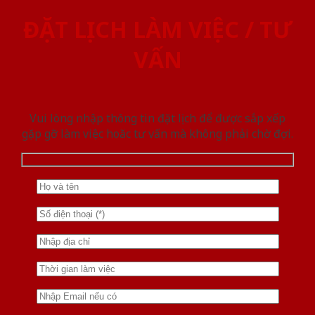
ĐẶT LỊCH LÀM VIỆC / TƯ
VẤN
Vui lòng nhập thông tin đặt lịch để được sắp xếp
gặp gỡ làm việc hoăc tư vấn mà không phải chờ đợi.