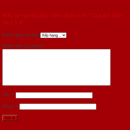
Hãy là người đầu tiên nhận xét “Cửa Gỗ HDF
3A C1 4”
Đánh giá của bạn
Nhận xét của bạn
*
Tên
*
Email
*