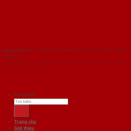
SaigonDoor™
- Hệ thống Showroom cửa nhựa hàng đầu
Việt Nam
Copyright ⓒ 2016 – 2026 SaigonDoor™ - www.bancuanhua.com | Đơn vị
chủ quản SaigonDoor
Tìm kiếm:
Trang chủ
Giới thiệu