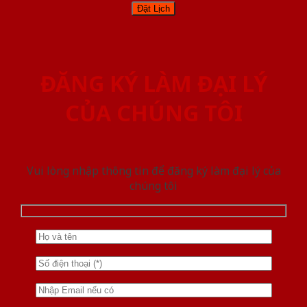
ĐĂNG KÝ LÀM ĐẠI LÝ
CỦA CHÚNG TÔI
Vui lòng nhập thông tin để đăng ký làm đại lý của
chúng tôi