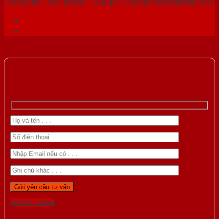
Trang chủ
/
Sản phẩm
/
Cửa gỗ
/
Cửa gỗ công nghiệp HDF
Gọi 0976.169.864