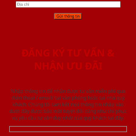
ĐĂNG KÝ TƯ VẤN &
NHẬN ƯU ĐÃI
Nhập thông tin để nhận được tư vấn miễn phí qua
điện thoại / email/ tại văn phòng hoặc tại nhà quý
khách. Chúng tôi cam kết mọi thông tin nhập vào
dưới đây được bảo mật tuyệt đối cũng như chỉ phục
vụ yêu cầu tư vấn duy nhất của quý khách tại đây.