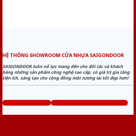
HỆ THỐNG SHOWROOM CỬA NHỰA SAIGONDOOR
SAIGONDOOR luôn nỗ lực mang đến cho đối tác và khách
hàng những sản phẩm công nghệ cao cấp, có giá trị gia tăng
tiện ích, sáng tạo cho cộng đồng một tương lai tốt đẹp hơn!
www.sieuthicuanhua.net
Tổng đài tư vấn miễn phí: 0824.400.400