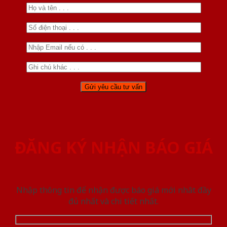
ĐĂNG KÝ NHẬN BÁO GIÁ
Nhập thông tin để nhận được báo giá mới nhât đầy
đủ nhất và chi tiết nhất.