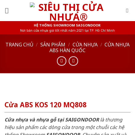
Skip
to
content
HỆ THỐNG SHOWROOM SAIGONDOOR
Nơi bán cửa nhựa giá tốt nhất năm 2021 tại TP. Hồ Chí Minh
TRANG CHỦ
/
SẢN PHẨM
/
CỬA NHỰA
/
CỬA NHỰA
ABS HÀN QUỐC
Cửa ABS KOS 120 MQ808
Cửa nhựa và nhựa gỗ tại SAIGONDOOR
là thương
hiệu sản phẩm các dòng cửa trong một chuỗi các hệ
thống Showroom
SAIGONDOOR
. Chuyên sản xuất và