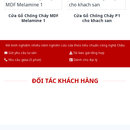
Cửa Gỗ Chống Cháy MDF
Cửa Gỗ Chống Cháy P1
Melamine 1
cho khach san
Với kinh nghiệm nhiêu năm nghiên cứu cửa theo tiêu chuẩn công nghệ Châu
Âu.Chúng tôi tự tin là nhà sản xuất & cung cấp hàng đầu tại Việt Nam!
Gửi yêu cầu tư vấn
Tải báo giá tổng hợp
Yêu cầu gọi lại (3 phút)
Dành cho đại lý
ĐỐI TÁC KHÁCH HÀNG