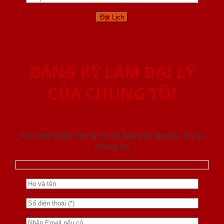
ĐĂNG KÝ LÀM ĐẠI LÝ
CỦA CHÚNG TÔI
Vui lòng nhập thông tin để đăng ký làm đại lý của
chúng tôi