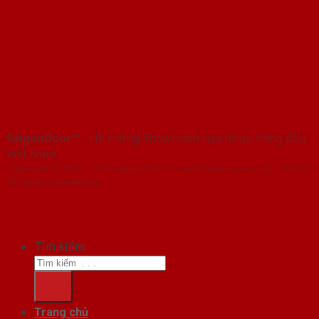
SaigonDoor™
- Hệ thống Showroom cửa nhựa hàng đầu
Việt Nam
Copyright ⓒ 2016 – 2026 SaigonDoor™ - www.bancuanhua.com | Đơn vị
chủ quản SaigonDoor
Tìm kiếm:
Trang chủ