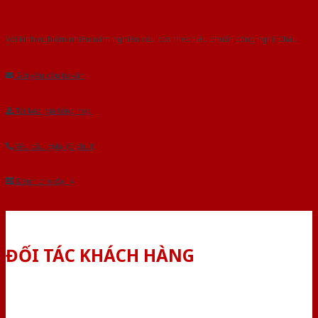
Với kinh nghiệm nhiêu năm nghiên cứu cửa theo tiêu chuẩn công nghệ Châu
Âu.Chúng tôi tự tin là nhà sản xuất & cung cấp hàng đầu tại Việt Nam!
Gửi yêu cầu tư vấn
Tải báo giá tổng hợp
Yêu cầu gọi lại (3 phút)
Dành cho đại lý
ĐỐI TÁC KHÁCH HÀNG