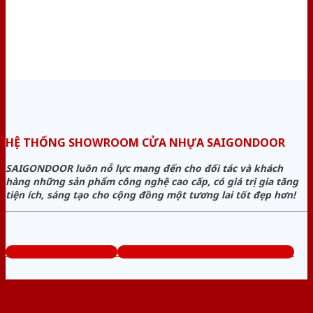
HỆ THỐNG SHOWROOM CỬA NHỰA SAIGONDOOR
SAIGONDOOR luôn nỗ lực mang đến cho đối tác và khách
hàng những sản phẩm công nghệ cao cấp, có giá trị gia tăng
tiện ích, sáng tạo cho cộng đồng một tương lai tốt đẹp hơn!
www.sieuthicuanhua.net
Tổng đài tư vấn miễn phí: 0824.400.400