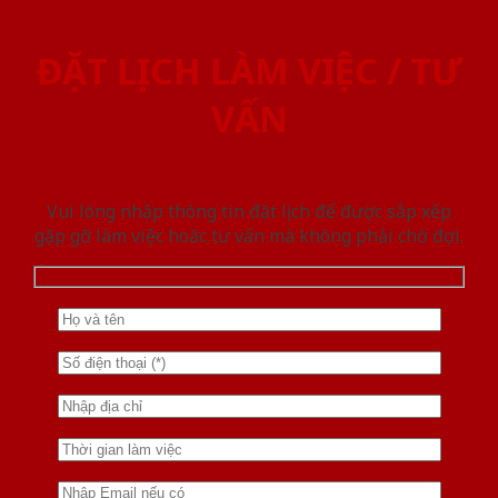
ĐẶT LỊCH LÀM VIỆC / TƯ
VẤN
Vui lòng nhập thông tin đặt lịch để được sắp xếp
gặp gỡ làm việc hoăc tư vấn mà không phải chờ đợi.