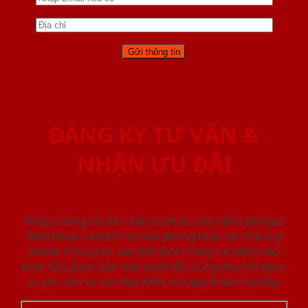
ĐĂNG KÝ TƯ VẤN &
NHẬN ƯU ĐÃI
Nhập thông tin để nhận được tư vấn miễn phí qua
điện thoại / email/ tại văn phòng hoặc tại nhà quý
khách. Chúng tôi cam kết mọi thông tin nhập vào
dưới đây được bảo mật tuyệt đối cũng như chỉ phục
vụ yêu cầu tư vấn duy nhất của quý khách tại đây.