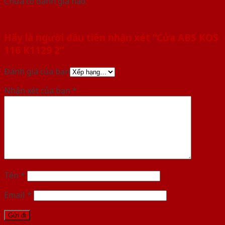
Chưa có đánh giá nào.
Hãy là người đầu tiên nhận xét “Cửa ABS KOS
116 K1129 2”
Đánh giá của bạn
Nhận xét của bạn
*
Tên
*
Email
*