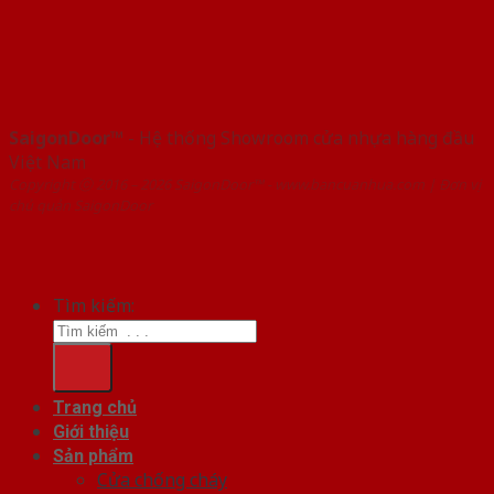
SaigonDoor™
- Hệ thống Showroom cửa nhựa hàng đầu
Việt Nam
Copyright ⓒ 2016 – 2026 SaigonDoor™ - www.bancuanhua.com | Đơn vị
chủ quản SaigonDoor
Tìm kiếm:
Trang chủ
Giới thiệu
Sản phẩm
Cửa chống cháy