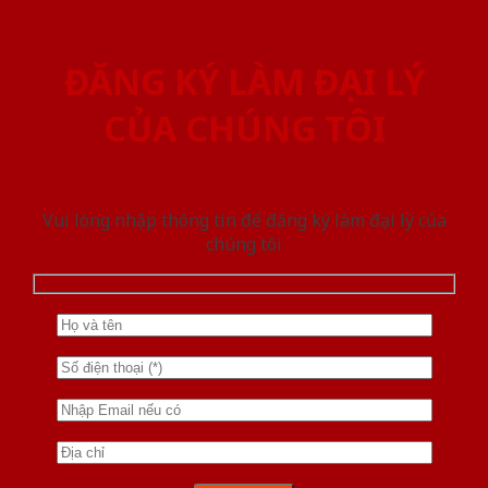
ĐĂNG KÝ LÀM ĐẠI LÝ
CỦA CHÚNG TÔI
Vui lòng nhập thông tin để đăng ký làm đại lý của
chúng tôi