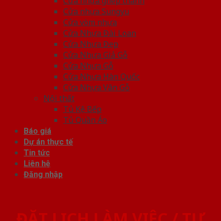
Cửa nhựa ghép thanh
Cửa nhựa Sungyu
Cửa vòm nhựa
Cửa Nhựa Đài Loan
Cửa Nhựa Đẹp
Cửa Nhựa Giả Gỗ
Cửa Nhựa Gỗ
Cửa Nhựa Hàn Quốc
Cửa Nhựa Vân Gỗ
Nội thất
Tủ Kệ Bếp
Tủ Quần Áo
Báo giá
Dự án thực tế
Tin tức
Liên hệ
Đăng nhập
ĐẶT LỊCH LÀM VIỆC / TƯ