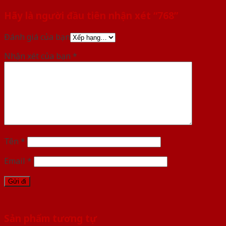
Hãy là người đầu tiên nhận xét “768”
Đánh giá của bạn
Nhận xét của bạn
*
Tên
*
Email
*
Sản phẩm tương tự