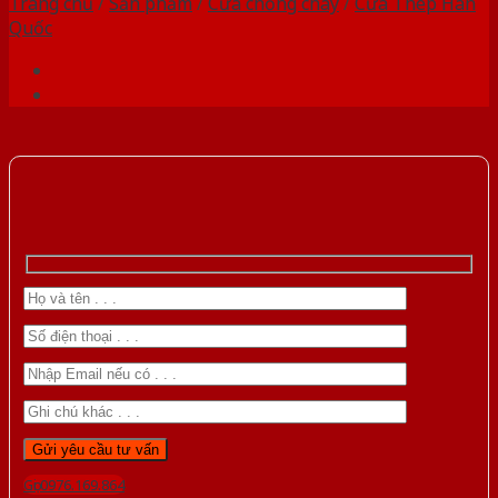
Trang chủ
/
Sản phẩm
/
Cửa chống cháy
/
Cửa Thép Hàn
Quốc
Gọi 0976.169.864