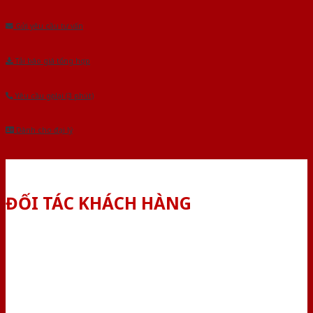
Gửi yêu cầu tư vấn
Tải báo giá tổng hợp
Yêu cầu gọi lại (3 phút)
Dành cho đại lý
ĐỐI TÁC KHÁCH HÀNG