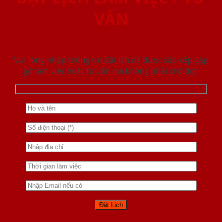
VẤN
Vui lòng nhập thông tin đặt lịch để được sắp xếp gặp
gỡ làm việc hoăc tư vấn mà không phải chờ đợi.