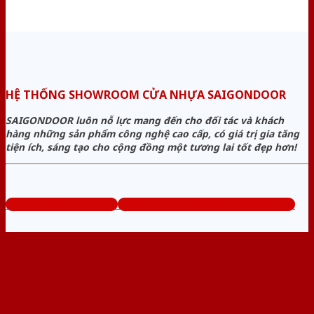
HỆ THỐNG SHOWROOM CỬA NHỰA SAIGONDOOR
SAIGONDOOR luôn nỗ lực mang đến cho đối tác và khách
hàng những sản phẩm công nghệ cao cấp, có giá trị gia tăng
tiện ích, sáng tạo cho cộng đồng một tương lai tốt đẹp hơn!
www.sieuthicuanhua.net
Tổng đài tư vấn miễn phí: 0824.400.400