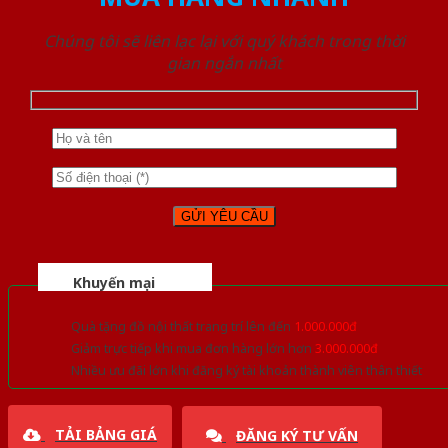
Chúng tôi sẽ liên lạc lại với quý khách trong thời
gian ngắn nhất
Khuyến mại
Quà tặng đồ nội thất trang trí lên đến
1.000.000đ
Giảm trực tiếp khi mua đơn hàng lớn hơn
3.000.000đ
Nhiều ưu đãi lớn khi đăng ký tài khoản thành viên thân thiết
TẢI BẢNG GIÁ
ĐĂNG KÝ TƯ VẤN