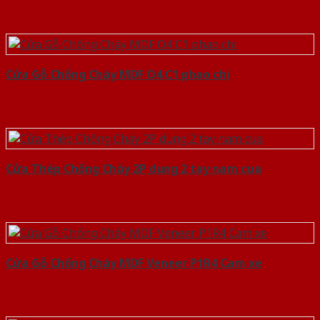
Cửa Gỗ Chống Cháy MDF O4 C1 phao chi
Cửa Thép Chống Cháy 2P dung 2 tay nam cua
Cửa Gỗ Chống Cháy MDF Veneer P1R4 Cam xe