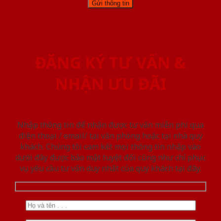
ĐĂNG KÝ TƯ VẤN &
NHẬN ƯU ĐÃI
Nhập thông tin để nhận được tư vấn miễn phí qua
điện thoại / email/ tại văn phòng hoặc tại nhà quý
khách. Chúng tôi cam kết mọi thông tin nhập vào
dưới đây được bảo mật tuyệt đối cũng như chỉ phục
vụ yêu cầu tư vấn duy nhất của quý khách tại đây.