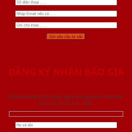
ĐĂNG KÝ NHẬN BÁO GIÁ
Nhập thông tin để nhận được báo giá mới nhât đầy
đủ nhất và chi tiết nhất.