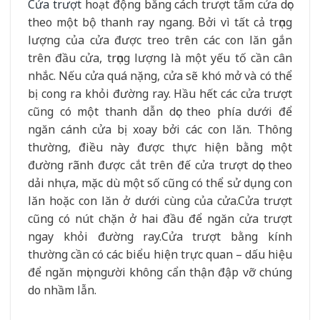
Cửa trượt
hoạt động bằng cách trượt tấm cửa dọc
theo một bộ thanh ray ngang. Bởi vì tất cả trọng
lượng của cửa được treo trên các con lăn gắn
trên đầu cửa, trọng lượng là một yếu tố cần cân
nhắc. Nếu cửa quá nặng, cửa sẽ khó mở và có thể
bị cong ra khỏi đường ray. Hầu hết các cửa trượt
cũng có một thanh dẫn dọc theo phía dưới để
ngăn cánh cửa bị xoay bởi các con lăn. Thông
thường, điều này được thực hiện bằng một
đường rãnh được cắt trên đế cửa trượt dọc theo
dải nhựa, mặc dù một số cũng có thể sử dụng con
lăn hoặc con lăn ở dưới cùng của cửa.
Cửa trượt
cũng có nút chặn ở hai đầu để ngăn cửa trượt
ngay khỏi đường ray.
Cửa trượt bằng kính
thường cần có các biểu hiện trực quan – dấu hiệu
để ngăn mọi người không cẩn thận đập vỡ chúng
do nhầm lẫn.