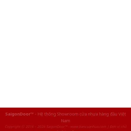
SaigonDoor™
- Hệ thống Showroom cửa nhựa hàng đầu Việt
Nam
Copyright ⓒ 2016 – 2026 SaigonDoor™ - www.bancuanhua.com | Đơn vị chủ