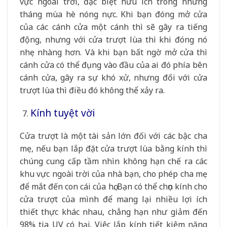
vực ngoài trời, đặc biệt hữu ích trong những
tháng mùa hè nóng nực. Khi bạn đóng mở cửa
của các cánh cửa một cánh thì sẽ gây ra tiếng
động, nhưng với cửa trượt lùa thì khi đóng nó
nhẹ nhàng hơn. Và khi bạn bất ngờ mở cửa thì
cánh cửa có thể đụng vào đầu của ai đó phía bên
cánh cửa, gây ra sự khó xử, nhưng đối với cửa
trượt lùa thì điều đó không thể xảy ra.
Kính tuyệt vời
Cửa trượt là một tài sản lớn đối với các bậc cha
mẹ, nếu bạn lắp đặt cửa trượt lùa bằng kính thì
chúng cung cấp tầm nhìn không hạn chế ra các
khu vực ngoài trời của nhà bạn, cho phép cha mẹ
để mắt đến con cái của họ. Bạn có thể chọn kính cho
cửa trượt của mình để mang lại nhiều lợi ích
thiết thực khác nhau, chẳng hạn như giảm đến
98% tia UV có hại. Việc lắp kính tiết kiệm năng