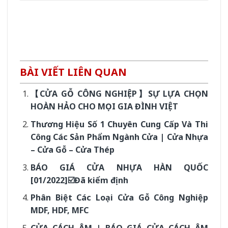
BÀI VIẾT LIÊN QUAN
【CỬA GỖ CÔNG NGHIỆP】SỰ LỰA CHỌN
HOÀN HẢO CHO MỌI GIA ĐÌNH VIỆT
Thương Hiệu Số 1 Chuyên Cung Cấp Và Thi
Công Các Sản Phẩm Ngành Cửa | Cửa Nhựa
– Cửa Gỗ – Cửa Thép
BÁO GIÁ CỬA NHỰA HÀN QUỐC
[01/2022]☑️Đã kiểm định
Phân Biệt Các Loại Cửa Gỗ Công Nghiệp
MDF, HDF, MFC
CỬA CÁCH ÂM | BÁO GIÁ CỬA CÁCH ÂM