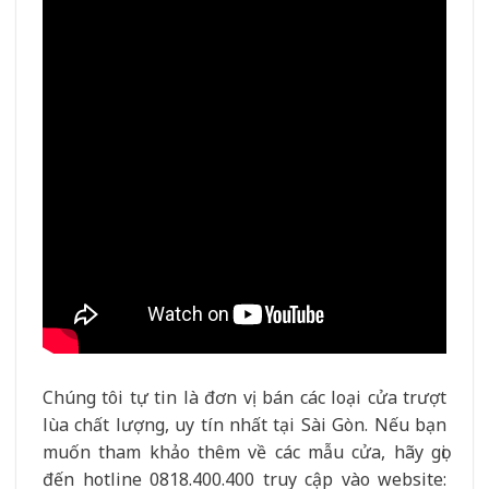
Chúng tôi tự tin là đơn vị bán các loại cửa trượt
lùa chất lượng, uy tín nhất tại Sài Gòn. Nếu bạn
muốn tham khảo thêm về các mẫu cửa, hãy gọi
đến hotline 0818.400.400 truy cập vào website: