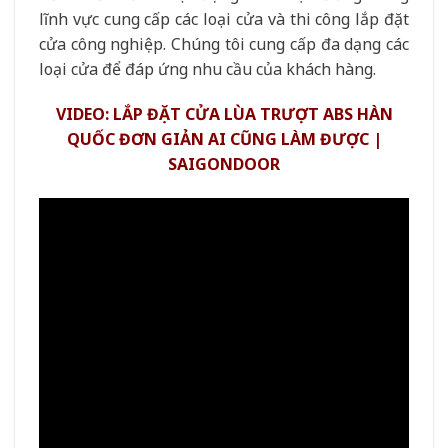
lĩnh vực cung cấp các loại cửa và thi công lắp đặt
cửa công nghiệp. Chúng tôi cung cấp đa dạng các
loại cửa để đáp ứng nhu cầu của khách hàng.
VIDEO: LẮP ĐẶT CỬA LÙA TRƯỢT ABS HÀN
QUỐC ĐƠN GIẢN AI CŨNG LÀM ĐƯỢC |
SAIGONDOOR