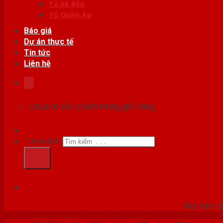
Tủ Kệ Bếp
Tủ Quần Áo
Báo giá
Dự án thực tế
Tin tức
Liên hệ
Chưa có sản phẩm trong giỏ hàng.
Tìm kiếm:
HỆ
Nơi bán c