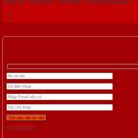
Trang chủ
/
Sản phẩm
/
Cửa nhựa
/
Cửa nhựa Đài Loan
Gọi 0976.169.864