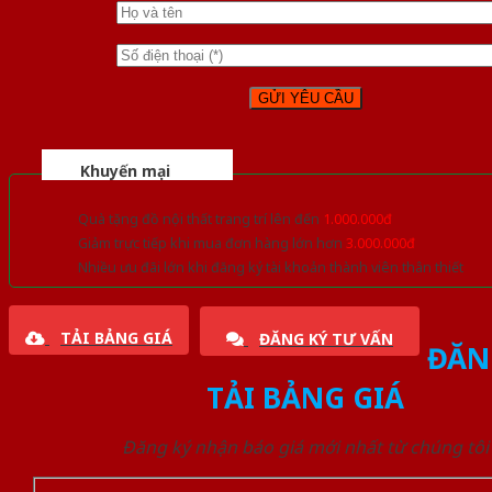
Khuyến mại
Quà tặng đồ nội thất trang trí lên đến
1.000.000đ
Giảm trực tiếp khi mua đơn hàng lớn hơn
3.000.000đ
Nhiều ưu đãi lớn khi đăng ký tài khoản thành viên thân thiết
TẢI BẢNG GIÁ
ĐĂNG KÝ TƯ VẤN
ĐĂN
TẢI BẢNG GIÁ
Đăng ký nhận báo giá mới nhất từ chúng tôi