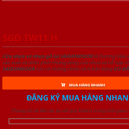
SGD TW11 H
Cửa nhựa và nhựa gỗ tại SAIGONDOOR
là thương hiệu 
sản xuất và phân phối những dòng cửa nhựa và hỗ hợp nhự
SAIGONDOOR
còn có những chính sách bán hàng
ƯU ĐÃ
MUA HÀNG NHANH
ĐĂNG KÝ MUA HÀNG NHAN
Chúng tôi sẽ liên lạc lại với quý khách trong thời gian