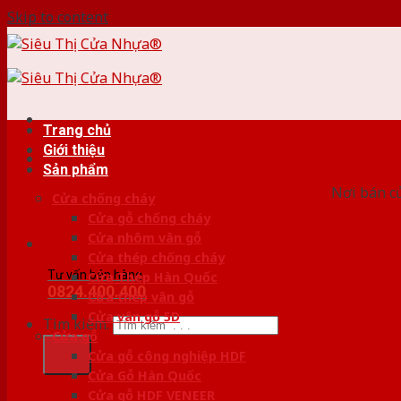
Skip to content
Trang chủ
Giới thiệu
HỆ
Sản phẩm
Nơi bán c
Cửa chống cháy
Cửa gỗ chống cháy
Cửa nhôm vân gỗ
Cửa thép chống cháy
Tư vấn bán hàng
Cửa Thép Hàn Quốc
0824.400.400
Cửa thép vân gỗ
Cửa vân gỗ 5D
Tìm kiếm:
Cửa gỗ
Cửa gỗ công nghiệp HDF
Cửa Gỗ Hàn Quốc
Cửa gỗ HDF VENEER