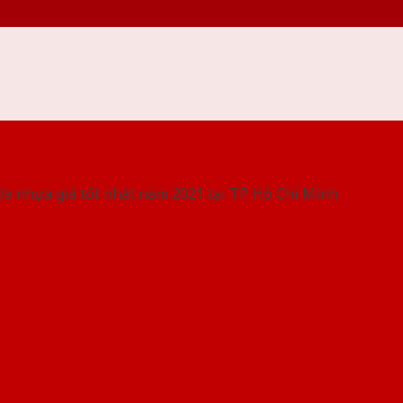
 THỐNG SHOWROOM SAIGONDOOR
ửa nhựa giá tốt nhất năm 2021 tại TP. Hồ Chí Minh