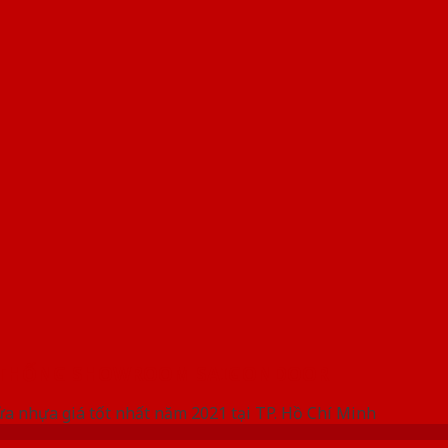
 THỐNG SHOWROOM SAIGONDOOR
ửa nhựa giá tốt nhất năm 2021 tại TP. Hồ Chí Minh