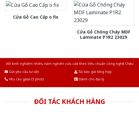
Cửa Gỗ Cao Cấp o fix
Cửa Gỗ Chống Cháy MDF
Laminate P1R2 23029
Với kinh nghiệm nhiêu năm nghiên cứu cửa theo tiêu chuẩn công nghệ Châu
Âu.Chúng tôi tự tin là nhà sản xuất & cung cấp hàng đầu tại Việt Nam!
Gửi yêu cầu tư vấn
Tải báo giá tổng hợp
Yêu cầu gọi lại (3 phút)
Dành cho đại lý
ĐỐI TÁC KHÁCH HÀNG