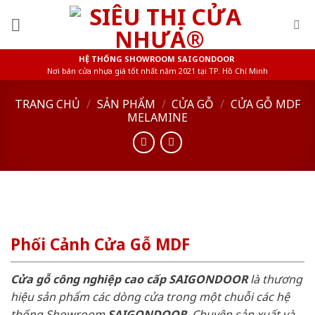
Skip
to
content
HỆ THỐNG SHOWROOM SAIGONDOOR
Nơi bán cửa nhựa giá tốt nhất năm 2021 tại TP. Hồ Chí Minh
TRANG CHỦ
/
SẢN PHẨM
/
CỬA GỖ
/
CỬA GỖ MDF
MELAMINE
Phối Cảnh Cửa Gỗ MDF
Cửa gỗ công nghiệp cao cấp SAIGONDOOR
là thương
hiệu sản phẩm các dòng cửa trong một chuỗi các hệ
thống Showroom
SAIGONDOOR
. Chuyên sản xuất và