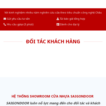
Với kinh nghiệm nhiêu năm nghiên cứu cửa theo tiêu chuẩn công nghệ Châu
Âu.Chúng tôi tự tin là nhà sản xuất & cung cấp hàng đầu tại Việt Nam!
Gửi yêu cầu tư vấn
Tải báo giá tổng hợp
Yêu cầu gọi lại (3 phút)
Dành cho đại lý
ĐỐI TÁC KHÁCH HÀNG
HỆ THỐNG SHOWROOM CỬA NHỰA SAIGONDOOR
SAIGONDOOR luôn nỗ lực mang đến cho đối tác và khách