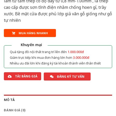
làm từ tấm thép có độ dày từ 0,8 mm-1.00mm , là thép
cao cấp được sơn tĩnh điện nhằm chống hoen gỉ, trầy
xước. Bề mặt cửa được phủ lớp giả vân gỗ giống như gỗ
tự nhiên
MUA HÀNG NHANH
Khuyến mại
Quà tặng đồ nội thất trang trí lên đến
1.000.000đ
Giảm trực tiếp khi mua đơn hàng lớn hơn
3.000.000đ
Nhiều ưu đãi lớn khi đăng ký tài khoản thành viên thân thiết
TẢI BẢNG GIÁ
ĐĂNG KÝ TƯ VẤN
MÔ TẢ
ĐÁNH GIÁ (0)