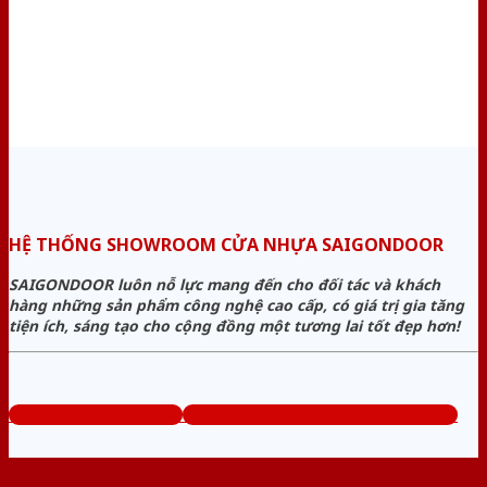
HỆ THỐNG SHOWROOM CỬA NHỰA SAIGONDOOR
SAIGONDOOR luôn nỗ lực mang đến cho đối tác và khách
hàng những sản phẩm công nghệ cao cấp, có giá trị gia tăng
tiện ích, sáng tạo cho cộng đồng một tương lai tốt đẹp hơn!
www.sieuthicuanhua.net
Tổng đài tư vấn miễn phí: 0824.400.400