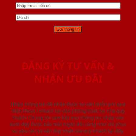
ĐĂNG KÝ TƯ VẤN &
NHẬN ƯU ĐÃI
Nhập thông tin để nhận được tư vấn miễn phí qua
điện thoại / email/ tại văn phòng hoặc tại nhà quý
khách. Chúng tôi cam kết mọi thông tin nhập vào
dưới đây được bảo mật tuyệt đối cũng như chỉ phục
vụ yêu cầu tư vấn duy nhất của quý khách tại đây.