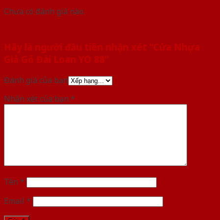
Chưa có đánh giá nào.
Hãy là người đầu tiên nhận xét “Cửa Nhựa
Giả Gỗ Đài Loan YO 88”
Đánh giá của bạn
Nhận xét của bạn
*
Tên
*
Email
*