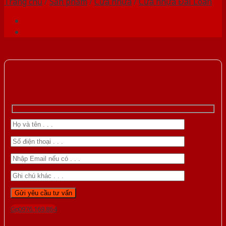
Trang chủ
/
Sản phẩm
/
Cửa nhựa
/
Cửa nhựa Đài Loan
Gọi 0976.169.864