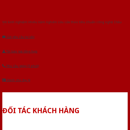
Với kinh nghiệm nhiêu năm nghiên cứu cửa theo tiêu chuẩn công nghệ Châu
Âu.Chúng tôi tự tin là nhà sản xuất & cung cấp hàng đầu tại Việt Nam!
Gửi yêu cầu tư vấn
Tải báo giá tổng hợp
Yêu cầu gọi lại (3 phút)
Dành cho đại lý
ĐỐI TÁC KHÁCH HÀNG