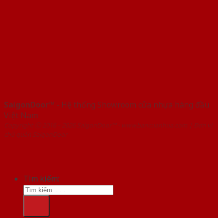
SaigonDoor™
- Hệ thống Showroom cửa nhựa hàng đầu
Việt Nam
Copyright ⓒ 2016 – 2026 SaigonDoor™ - www.bancuanhua.com | Đơn vị
chủ quản SaigonDoor
Tìm kiếm: