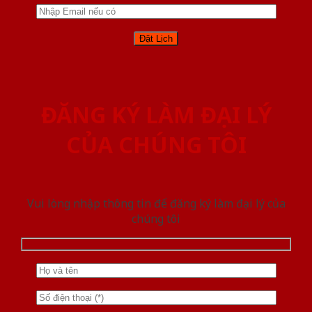
ĐĂNG KÝ LÀM ĐẠI LÝ
CỦA CHÚNG TÔI
Vui lòng nhập thông tin để đăng ký làm đại lý của
chúng tôi