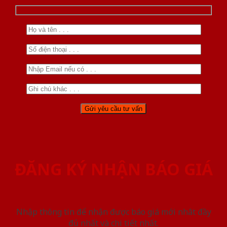
ĐĂNG KÝ NHẬN BÁO GIÁ
Nhập thông tin để nhận được báo giá mới nhât đầy
đủ nhất và chi tiết nhất.