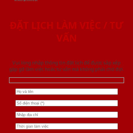
ĐẶT LỊCH LÀM VIỆC / TƯ
VẤN
Vui lòng nhập thông tin đặt lịch để được sắp xếp
gặp gỡ làm việc hoăc tư vấn mà không phải chờ đợi.