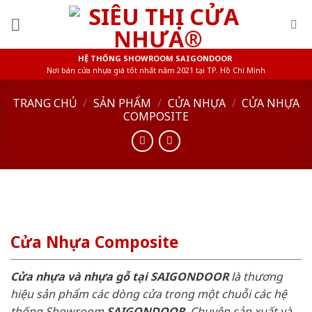
Skip
to
content
HỆ THỐNG SHOWROOM SAIGONDOOR
Nơi bán cửa nhựa giá tốt nhất năm 2021 tại TP. Hồ Chí Minh
TRANG CHỦ
/
SẢN PHẨM
/
CỬA NHỰA
/
CỬA NHỰA
COMPOSITE
Cửa Nhựa Composite
Cửa nhựa và nhựa gỗ tại SAIGONDOOR
là thương
hiệu sản phẩm các dòng cửa trong một chuỗi các hệ
thống Showroom
SAIGONDOOR
. Chuyên sản xuất và