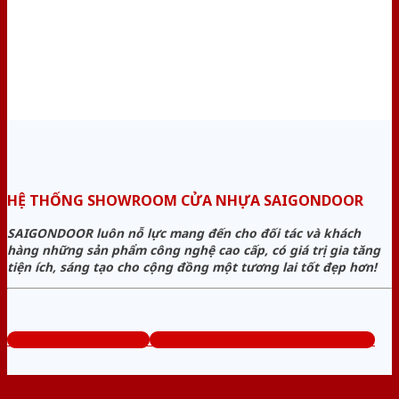
HỆ THỐNG SHOWROOM CỬA NHỰA SAIGONDOOR
SAIGONDOOR luôn nỗ lực mang đến cho đối tác và khách
hàng những sản phẩm công nghệ cao cấp, có giá trị gia tăng
tiện ích, sáng tạo cho cộng đồng một tương lai tốt đẹp hơn!
www.sieuthicuanhua.net
Tổng đài tư vấn miễn phí: 0824.400.400