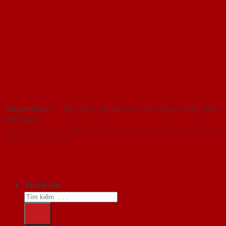
SaigonDoor™
- Hệ thống Showroom cửa nhựa hàng đầu
Việt Nam
Copyright ⓒ 2016 – 2026 SaigonDoor™ - www.bancuanhua.com | Đơn vị
chủ quản SaigonDoor
Tìm kiếm: