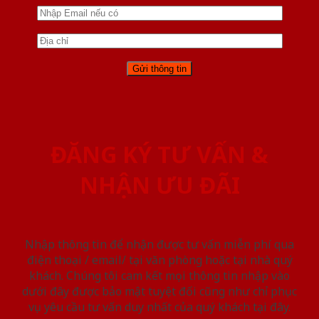
ĐĂNG KÝ TƯ VẤN &
NHẬN ƯU ĐÃI
Nhập thông tin để nhận được tư vấn miễn phí qua
điện thoại / email/ tại văn phòng hoặc tại nhà quý
khách. Chúng tôi cam kết mọi thông tin nhập vào
dưới đây được bảo mật tuyệt đối cũng như chỉ phục
vụ yêu cầu tư vấn duy nhất của quý khách tại đây.