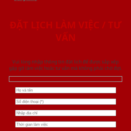
ĐẶT LỊCH LÀM VIỆC / TƯ
VẤN
Vui lòng nhập thông tin đặt lịch để được sắp xếp
gặp gỡ làm việc hoăc tư vấn mà không phải chờ đợi.