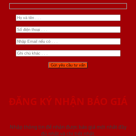
ĐĂNG KÝ NHẬN BÁO GIÁ
Nhập thông tin để nhận được báo giá mới nhât đầy
đủ nhất và chi tiết nhất.