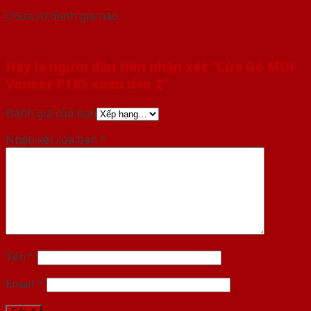
Chưa có đánh giá nào.
Hãy là người đầu tiên nhận xét “Cửa Gỗ MDF
Veneer P1R5 xoan dao 2”
Đánh giá của bạn
Nhận xét của bạn
*
Tên
*
Email
*