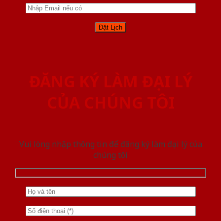
ĐĂNG KÝ LÀM ĐẠI LÝ
CỦA CHÚNG TÔI
Vui lòng nhập thông tin để đăng ký làm đại lý của
chúng tôi