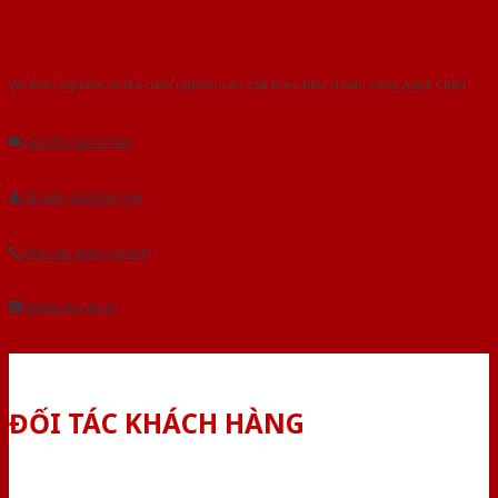
Với kinh nghiệm nhiêu năm nghiên cứu cửa theo tiêu chuẩn công nghệ Châu
Âu.Chúng tôi tự tin là nhà sản xuất & cung cấp hàng đầu tại Việt Nam!
Gửi yêu cầu tư vấn
Tải báo giá tổng hợp
Yêu cầu gọi lại (3 phút)
Dành cho đại lý
ĐỐI TÁC KHÁCH HÀNG