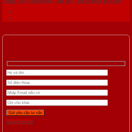
Trang chủ
/
Sản phẩm
/
Cửa gỗ
/
Cửa gỗ MDF VENEER
Gọi 0976.169.864