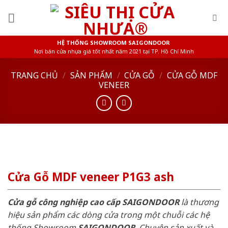
Skip
to
content
HỆ THỐNG SHOWROOM SAIGONDOOR
Nơi bán cửa nhựa giá tốt nhất năm 2021 tại TP. Hồ Chí Minh
TRANG CHỦ
/
SẢN PHẨM
/
CỬA GỖ
/
CỬA GỖ MDF
VENEER
Cửa Gỗ MDF veneer P1G3 ash
Cửa gỗ công nghiệp cao cấp SAIGONDOOR
là thương
hiệu sản phẩm các dòng cửa trong một chuỗi các hệ
thống Showroom
SAIGONDOOR
. Chuyên sản xuất và