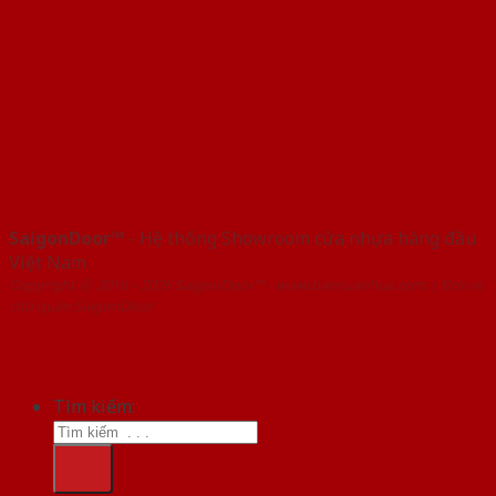
SaigonDoor™
- Hệ thống Showroom cửa nhựa hàng đầu
Việt Nam
Copyright ⓒ 2016 – 2026 SaigonDoor™ - www.bancuanhua.com | Đơn vị
chủ quản SaigonDoor
Tìm kiếm: