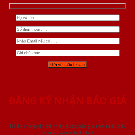
ĐĂNG KÝ NHẬN BÁO GIÁ
Nhập thông tin để nhận được báo giá mới nhât đầy
đủ nhất và chi tiết nhất.