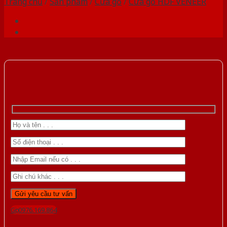
Trang chủ
/
Sản phẩm
/
Cửa gỗ
/
Cửa gỗ HDF VENEER
Gọi 0976.169.864