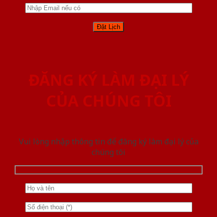
ĐĂNG KÝ LÀM ĐẠI LÝ
CỦA CHÚNG TÔI
Vui lòng nhập thông tin để đăng ký làm đại lý của
chúng tôi