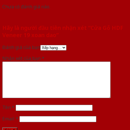
Chưa có đánh giá nào.
Hãy là người đầu tiên nhận xét “Cửa Gỗ HDF
Veneer 19 xoan dao”
Đánh giá của bạn
Nhận xét của bạn
*
Tên
*
Email
*