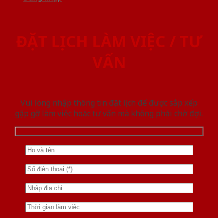
ĐẶT LỊCH LÀM VIỆC / TƯ
VẤN
Vui lòng nhập thông tin đặt lịch để được sắp xếp
gặp gỡ làm việc hoăc tư vấn mà không phải chờ đợi.