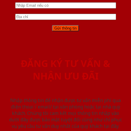
ĐĂNG KÝ TƯ VẤN &
NHẬN ƯU ĐÃI
Nhập thông tin để nhận được tư vấn miễn phí qua
điện thoại / email/ tại văn phòng hoặc tại nhà quý
khách. Chúng tôi cam kết mọi thông tin nhập vào
dưới đây được bảo mật tuyệt đối cũng như chỉ phục
vụ yêu cầu tư vấn duy nhất của quý khách tại đây.