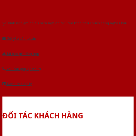
Với kinh nghiệm nhiêu năm nghiên cứu cửa theo tiêu chuẩn công nghệ Châu
Âu.Chúng tôi tự tin là nhà sản xuất & cung cấp hàng đầu tại Việt Nam!
Gửi yêu cầu tư vấn
Tải báo giá tổng hợp
Yêu cầu gọi lại (3 phút)
Dành cho đại lý
ĐỐI TÁC KHÁCH HÀNG