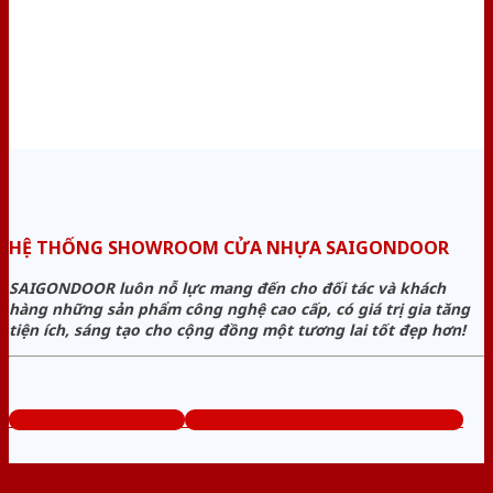
HỆ THỐNG SHOWROOM CỬA NHỰA SAIGONDOOR
SAIGONDOOR luôn nỗ lực mang đến cho đối tác và khách
hàng những sản phẩm công nghệ cao cấp, có giá trị gia tăng
tiện ích, sáng tạo cho cộng đồng một tương lai tốt đẹp hơn!
www.sieuthicuanhua.net
Tổng đài tư vấn miễn phí: 0824.400.400