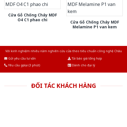
Cửa Gỗ Chống Cháy MDF
O4 C1 phao chi
Cửa Gỗ Chống Cháy MDF
Melamine P1 van kem
Với kinh nghiệm nhiêu năm nghiên cứu cửa theo tiêu chuẩn công nghệ Châu
Âu.Chúng tôi tự tin là nhà sản xuất & cung cấp hàng đầu tại Việt Nam!
Gửi yêu cầu tư vấn
Tải báo giá tổng hợp
Yêu cầu gọi lại (3 phút)
Dành cho đại lý
ĐỐI TÁC KHÁCH HÀNG