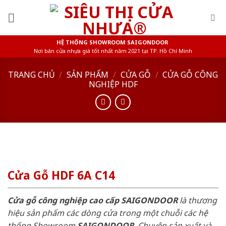
Skip
to
content
HỆ THỐNG SHOWROOM SAIGONDOOR
Nơi bán cửa nhựa giá tốt nhất năm 2021 tại TP. Hồ Chí Minh
TRANG CHỦ
/
SẢN PHẨM
/
CỬA GỖ
/
CỬA GỖ CÔNG
NGHIỆP HDF
Cửa Gỗ HDF 6A C14
Cửa gỗ công nghiệp cao cấp SAIGONDOOR
là thương
hiệu sản phẩm các dòng cửa trong một chuỗi các hệ
thống Showroom
SAIGONDOOR
. Chuyên sản xuất và