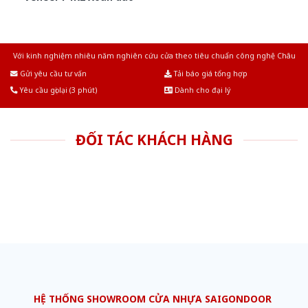
Với kinh nghiệm nhiêu năm nghiên cứu cửa theo tiêu chuẩn công nghệ Châu
Âu.Chúng tôi tự tin là nhà sản xuất & cung cấp hàng đầu tại Việt Nam!
Gửi yêu cầu tư vấn
Tải báo giá tổng hợp
Yêu cầu gọi lại (3 phút)
Dành cho đại lý
ĐỐI TÁC KHÁCH HÀNG
HỆ THỐNG SHOWROOM CỬA NHỰA SAIGONDOOR