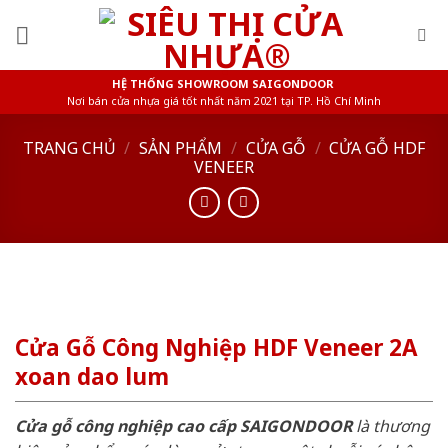
Skip
to
content
HỆ THỐNG SHOWROOM SAIGONDOOR
Nơi bán cửa nhựa giá tốt nhất năm 2021 tại TP. Hồ Chí Minh
TRANG CHỦ
/
SẢN PHẨM
/
CỬA GỖ
/
CỬA GỖ HDF
VENEER
Cửa Gỗ Công Nghiệp HDF Veneer 2A
xoan dao lum
Cửa gỗ công nghiệp cao cấp SAIGONDOOR
là thương