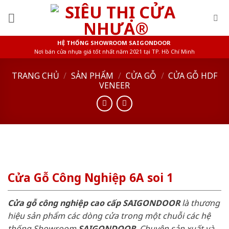
Skip
to
content
HỆ THỐNG SHOWROOM SAIGONDOOR
Nơi bán cửa nhựa giá tốt nhất năm 2021 tại TP. Hồ Chí Minh
TRANG CHỦ
/
SẢN PHẨM
/
CỬA GỖ
/
CỬA GỖ HDF
VENEER
Cửa Gỗ Công Nghiệp 6A soi 1
Cửa gỗ công nghiệp cao cấp SAIGONDOOR
là thương
hiệu sản phẩm các dòng cửa trong một chuỗi các hệ
thống Showroom
SAIGONDOOR
. Chuyên sản xuất và