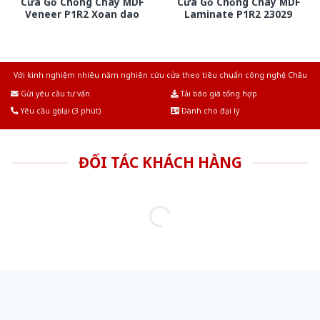
Cửa Gỗ Chống Cháy MDF
Cửa Gỗ Chống Cháy MDF
Veneer P1R2 Xoan dao
Laminate P1R2 23029
Với kinh nghiệm nhiêu năm nghiên cứu cửa theo tiêu chuẩn công nghệ Châu
Âu.Chúng tôi tự tin là nhà sản xuất & cung cấp hàng đầu tại Việt Nam!
Gửi yêu cầu tư vấn
Tải báo giá tổng hợp
Yêu cầu gọi lại (3 phút)
Dành cho đại lý
ĐỐI TÁC KHÁCH HÀNG