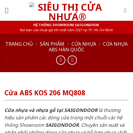
Skip
to
content
HỆ THỐNG SHOWROOM SAIGONDOOR
Nơi bán cửa nhựa giá tốt nhất năm 2021 tại TP. Hồ Chí Minh
TRANG CHỦ
/
SẢN PHẨM
/
CỬA NHỰA
/
CỬA NHỰA
ABS HÀN QUỐC
Cửa ABS KOS 206 MQ808
Cửa nhựa và nhựa gỗ tại SAIGONDOOR
là thương
hiệu sản phẩm các dòng cửa trong một chuỗi các hệ
thống Showroom
SAIGONDOOR
. Chuyên sản xuất và
phân phối những dòng cửa nhựa và hỗ hợp nhựa chất