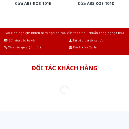
Cửa ABS KOS 101E
Cửa ABS KOS 101D
Với kinh nghiệm nhiêu năm nghiên cứu cửa theo tiêu chuẩn công nghệ Châu
Âu.Chúng tôi tự tin là nhà sản xuất & cung cấp hàng đầu tại Việt Nam!
Gửi yêu cầu tư vấn
Tải báo giá tổng hợp
Yêu cầu gọi lại (3 phút)
Dành cho đại lý
ĐỐI TÁC KHÁCH HÀNG