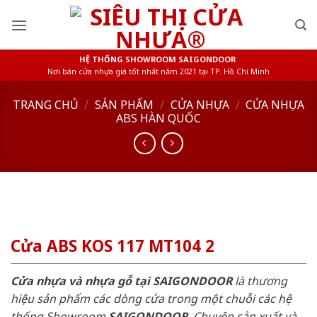
Skip
to
content
HỆ THỐNG SHOWROOM SAIGONDOOR
Nơi bán cửa nhựa giá tốt nhất năm 2021 tại TP. Hồ Chí Minh
TRANG CHỦ
/
SẢN PHẨM
/
CỬA NHỰA
/
CỬA NHỰA
ABS HÀN QUỐC
Cửa ABS KOS 117 MT104 2
Cửa nhựa và nhựa gỗ tại SAIGONDOOR
là thương
hiệu sản phẩm các dòng cửa trong một chuỗi các hệ
thống Showroom
SAIGONDOOR
. Chuyên sản xuất và