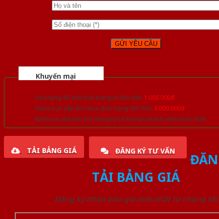
Khuyến mại
Quà tặng đồ nội thất trang trí lên đến
1.000.000đ
Giảm trực tiếp khi mua đơn hàng lớn hơn
3.000.000đ
Nhiều ưu đãi lớn khi đăng ký tài khoản thành viên thân thiết
TẢI BẢNG GIÁ
ĐĂNG KÝ TƯ VẤN
ĐĂN
TẢI BẢNG GIÁ
Đăng ký nhận báo giá mới nhất từ chúng tôi