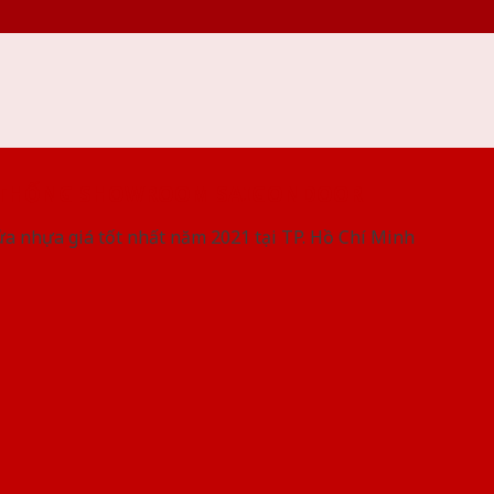
 THỐNG SHOWROOM SAIGONDOOR
ửa nhựa giá tốt nhất năm 2021 tại TP. Hồ Chí Minh