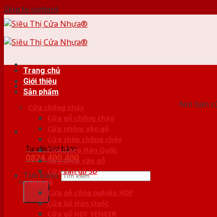
Skip to content
Trang chủ
Giới thiệu
HỆ
Sản phẩm
Nơi bán c
Cửa chống cháy
Cửa gỗ chống cháy
Cửa nhôm vân gỗ
Cửa thép chống cháy
Tư vấn bán hàng
Cửa Thép Hàn Quốc
0824.400.400
Cửa thép vân gỗ
Cửa vân gỗ 5D
Tìm kiếm:
Cửa gỗ
Cửa gỗ công nghiệp HDF
Cửa Gỗ Hàn Quốc
Cửa gỗ HDF VENEER