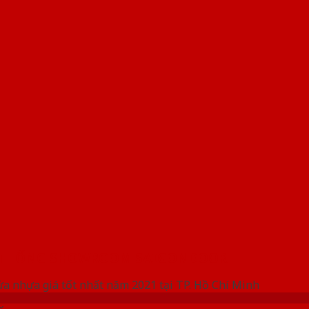
 THỐNG SHOWROOM SAIGONDOOR
ửa nhựa giá tốt nhất năm 2021 tại TP. Hồ Chí Minh