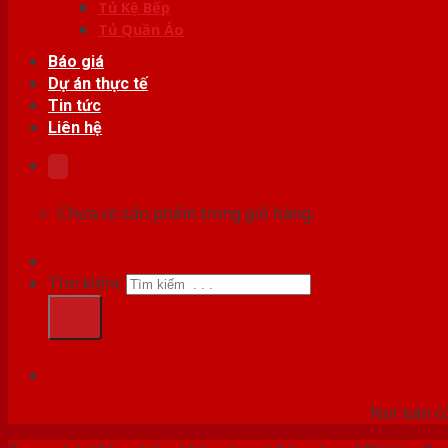
Tủ Kệ Bếp
Tủ Quần Áo
Báo giá
Dự án thực tế
Tin tức
Liên hệ
Chưa có sản phẩm trong giỏ hàng.
Tìm kiếm:
HỆ
Nơi bán c