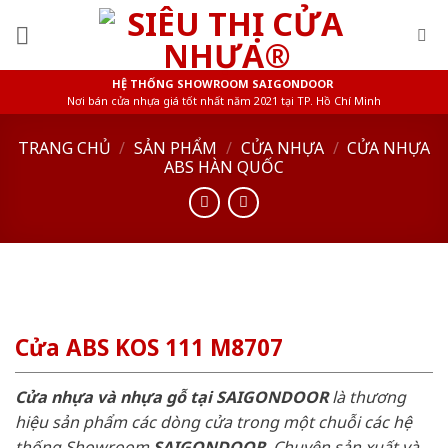
Skip
to
content
HỆ THỐNG SHOWROOM SAIGONDOOR
Nơi bán cửa nhựa giá tốt nhất năm 2021 tại TP. Hồ Chí Minh
TRANG CHỦ
/
SẢN PHẨM
/
CỬA NHỰA
/
CỬA NHỰA
ABS HÀN QUỐC
Cửa ABS KOS 111 M8707
Cửa nhựa và nhựa gỗ tại SAIGONDOOR
là thương
hiệu sản phẩm các dòng cửa trong một chuỗi các hệ
thống Showroom
SAIGONDOOR
. Chuyên sản xuất và