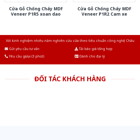
Cửa Gỗ Chống Cháy MDF
Cửa Gỗ Chống Cháy MDF
Veneer P1R5 xoan dao
Veneer P1R2 Cam xe
Với kinh nghiệm nhiêu năm nghiên cứu cửa theo tiêu chuẩn công nghệ Châu
Âu.Chúng tôi tự tin là nhà sản xuất & cung cấp hàng đầu tại Việt Nam!
Gửi yêu cầu tư vấn
Tải báo giá tổng hợp
Yêu cầu gọi lại (3 phút)
Dành cho đại lý
ĐỐI TÁC KHÁCH HÀNG