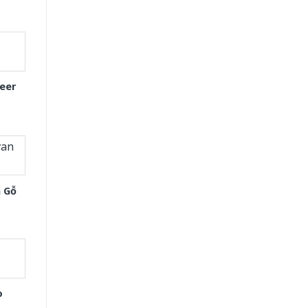
eer
 Gỗ
o