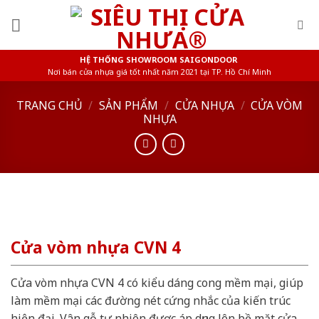
Skip
to
content
HỆ THỐNG SHOWROOM SAIGONDOOR
Nơi bán cửa nhựa giá tốt nhất năm 2021 tại TP. Hồ Chí Minh
TRANG CHỦ
/
SẢN PHẨM
/
CỬA NHỰA
/
CỬA VÒM
NHỰA
Cửa vòm nhựa CVN 4
Cửa vòm nhựa CVN 4 có kiểu dáng cong mềm mại, giúp
làm mềm mại các đường nét cứng nhắc của kiến trúc
hiện đại. Vân gỗ tự nhiên được áp dụng lên bề mặt cửa