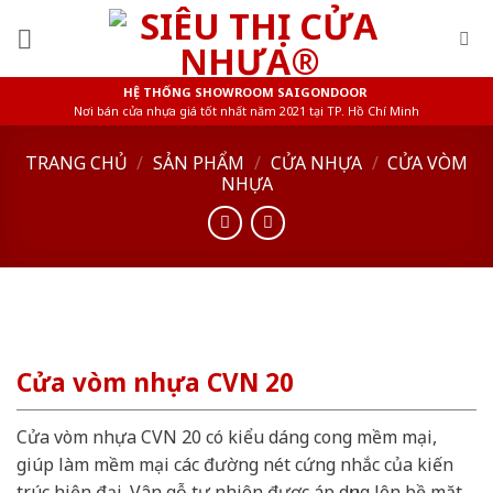
Skip
to
content
HỆ THỐNG SHOWROOM SAIGONDOOR
Nơi bán cửa nhựa giá tốt nhất năm 2021 tại TP. Hồ Chí Minh
TRANG CHỦ
/
SẢN PHẨM
/
CỬA NHỰA
/
CỬA VÒM
NHỰA
Cửa vòm nhựa CVN 20
Cửa vòm nhựa CVN 20 có kiểu dáng cong mềm mại,
giúp làm mềm mại các đường nét cứng nhắc của kiến
trúc hiện đại. Vân gỗ tự nhiên được áp dụng lên bề mặt