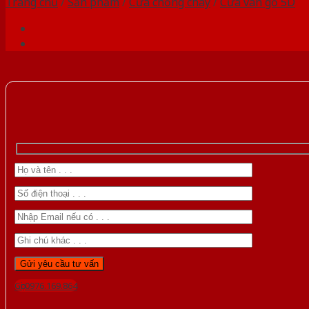
Trang chủ
/
Sản phẩm
/
Cửa chống cháy
/
Cửa vân gỗ 5D
Gọi 0976.169.864