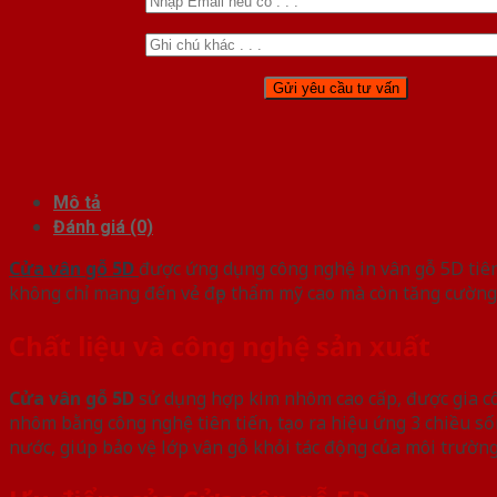
Mô tả
Đánh giá (0)
Cửa vân gỗ 5D
được ứng dụng công nghệ in vân gỗ 5D tiên 
không chỉ mang đến vẻ đẹp thẩm mỹ cao mà còn tăng cường đ
Chất liệu và công nghệ sản xuất
Cửa vân gỗ 5D
sử dụng hợp kim nhôm cao cấp, được gia côn
nhôm bằng công nghệ tiên tiến, tạo ra hiệu ứng 3 chiều s
nước, giúp bảo vệ lớp vân gỗ khỏi tác động của môi trường