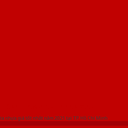
 THỐNG SHOWROOM SAIGONDOOR
ửa nhựa giá tốt nhất năm 2021 tại TP. Hồ Chí Minh