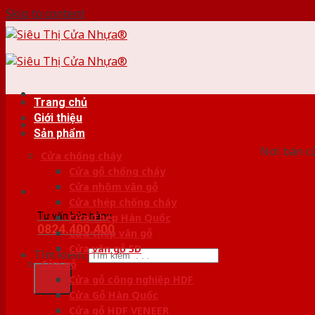
Skip to content
Trang chủ
Giới thiệu
HỆ
Sản phẩm
Nơi bán c
Cửa chống cháy
Cửa gỗ chống cháy
Cửa nhôm vân gỗ
Cửa thép chống cháy
Tư vấn bán hàng
Cửa Thép Hàn Quốc
0824.400.400
Cửa thép vân gỗ
Cửa vân gỗ 5D
Tìm kiếm:
Cửa gỗ
Cửa gỗ công nghiệp HDF
Cửa Gỗ Hàn Quốc
Cửa gỗ HDF VENEER