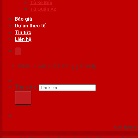
Tủ Kệ Bếp
Tủ Quần Áo
Báo giá
Dự án thực tế
Tin tức
Liên hệ
Chưa có sản phẩm trong giỏ hàng.
Tìm kiếm:
HỆ
Nơi bán c