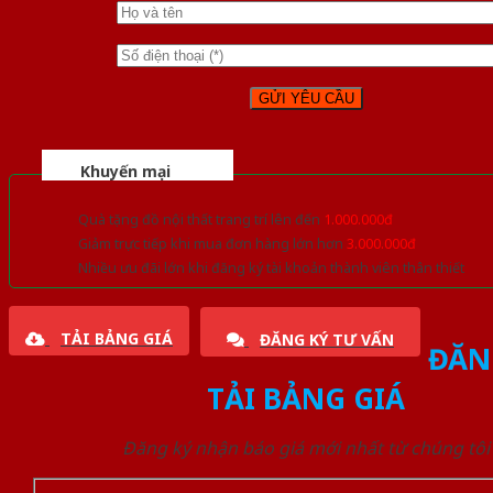
Khuyến mại
Quà tặng đồ nội thất trang trí lên đến
1.000.000đ
Giảm trực tiếp khi mua đơn hàng lớn hơn
3.000.000đ
Nhiều ưu đãi lớn khi đăng ký tài khoản thành viên thân thiết
TẢI BẢNG GIÁ
ĐĂNG KÝ TƯ VẤN
ĐĂN
TẢI BẢNG GIÁ
Đăng ký nhận báo giá mới nhất từ chúng tôi