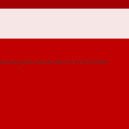
 THỐNG SHOWROOM SAIGONDOOR
ửa nhựa giá tốt nhất năm 2021 tại TP. Hồ Chí Minh