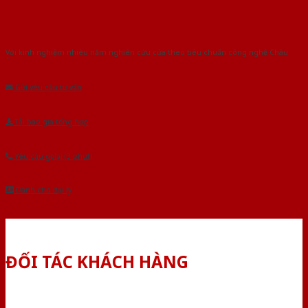
Với kinh nghiệm nhiêu năm nghiên cứu cửa theo tiêu chuẩn công nghệ Châu
Âu.Chúng tôi tự tin là nhà sản xuất & cung cấp hàng đầu tại Việt Nam!
Gửi yêu cầu tư vấn
Tải báo giá tổng hợp
Yêu cầu gọi lại (3 phút)
Dành cho đại lý
ĐỐI TÁC KHÁCH HÀNG