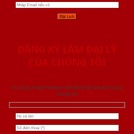
ĐĂNG KÝ LÀM ĐẠI LÝ
CỦA CHÚNG TÔI
Vui lòng nhập thông tin để đăng ký làm đại lý của
chúng tôi