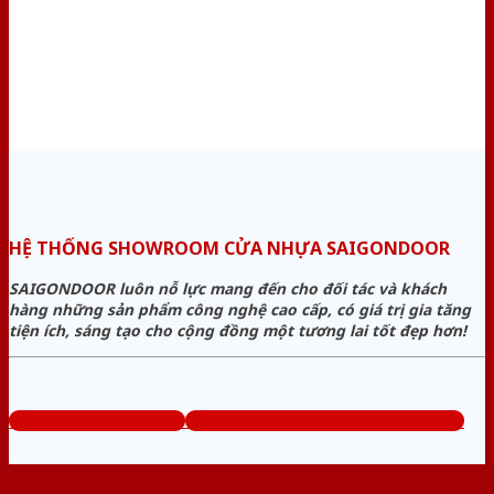
HỆ THỐNG SHOWROOM CỬA NHỰA SAIGONDOOR
SAIGONDOOR luôn nỗ lực mang đến cho đối tác và khách
hàng những sản phẩm công nghệ cao cấp, có giá trị gia tăng
tiện ích, sáng tạo cho cộng đồng một tương lai tốt đẹp hơn!
www.sieuthicuanhua.net
Tổng đài tư vấn miễn phí: 0824.400.400