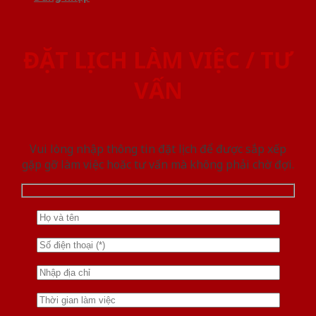
ĐẶT LỊCH LÀM VIỆC / TƯ
VẤN
Vui lòng nhập thông tin đặt lịch để được sắp xếp
gặp gỡ làm việc hoăc tư vấn mà không phải chờ đợi.