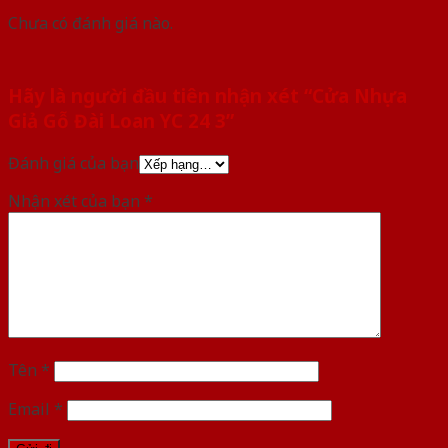
Chưa có đánh giá nào.
Hãy là người đầu tiên nhận xét “Cửa Nhựa
Giả Gỗ Đài Loan YC 24 3”
Đánh giá của bạn
Nhận xét của bạn
*
Tên
*
Email
*