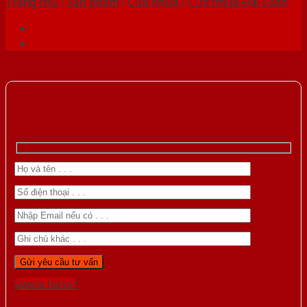
Trang chủ
/
Sản phẩm
/
Cửa nhựa
/
Cửa nhựa Đài Loan
Gọi 0976.169.864