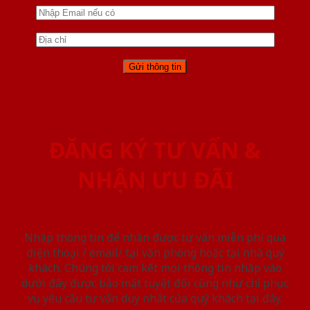
ĐĂNG KÝ TƯ VẤN &
NHẬN ƯU ĐÃI
Nhập thông tin để nhận được tư vấn miễn phí qua
điện thoại / email/ tại văn phòng hoặc tại nhà quý
khách. Chúng tôi cam kết mọi thông tin nhập vào
dưới đây được bảo mật tuyệt đối cũng như chỉ phục
vụ yêu cầu tư vấn duy nhất của quý khách tại đây.