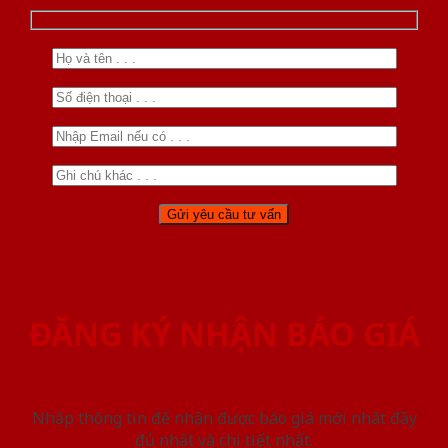
ĐĂNG KÝ NHẬN BÁO GIÁ
Nhập thông tin để nhận được báo giá mới nhât đầy
đủ nhất và chi tiết nhất.