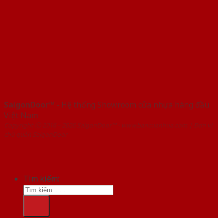
SaigonDoor™
- Hệ thống Showroom cửa nhựa hàng đầu
Việt Nam
Copyright ⓒ 2016 – 2026 SaigonDoor™ - www.bancuanhua.com | Đơn vị
chủ quản SaigonDoor
Tìm kiếm: