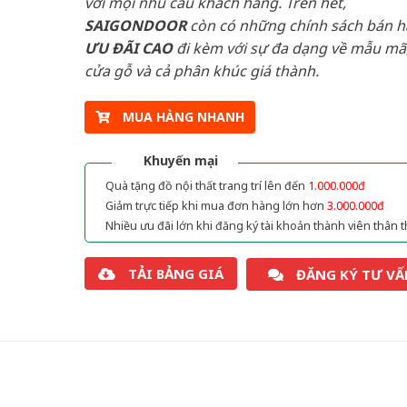
với mọi nhu cầu khách hàng. Trên hết,
SAIGONDOOR
còn có những chính sách bán 
ƯU ĐÃI
CAO
đi kèm với sự đa dạng về mẫu mã,
cửa gỗ và cả phân khúc giá thành.
MUA HÀNG NHANH
Khuyến mại
Quà tặng đồ nội thất trang trí lên đến
1.000.000đ
Giảm trực tiếp khi mua đơn hàng lớn hơn
3.000.000đ
Nhiều ưu đãi lớn khi đăng ký tài khoản thành viên thân t
TẢI BẢNG GIÁ
ĐĂNG KÝ TƯ VẤ