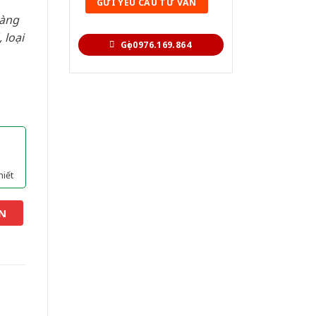
hàng
 loại
Gọi 0976.169.864
hiết
N