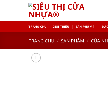
Skip
to
content
TRANG CHỦ
GIỚI THIỆU
SẢN PHẨM
BÁO
TRANG CHỦ
/
SẢN PHẨM
/
CỬA N