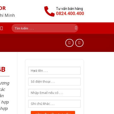
OR
Tư vấn bán hàng
0824.400.400
Chí Minh
Tìm
kiếm:
4B
hương
các
ản
ỗ hợp
 hợp