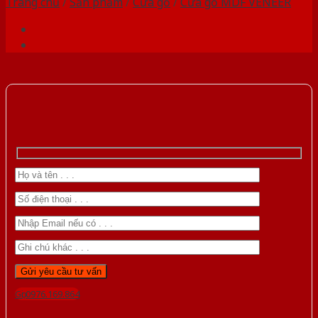
Trang chủ
/
Sản phẩm
/
Cửa gỗ
/
Cửa gỗ MDF VENEER
Gọi 0976.169.864