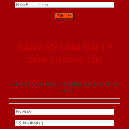
ĐĂNG KÝ LÀM ĐẠI LÝ
CỦA CHÚNG TÔI
Vui lòng nhập thông tin để đăng ký làm đại lý của
chúng tôi