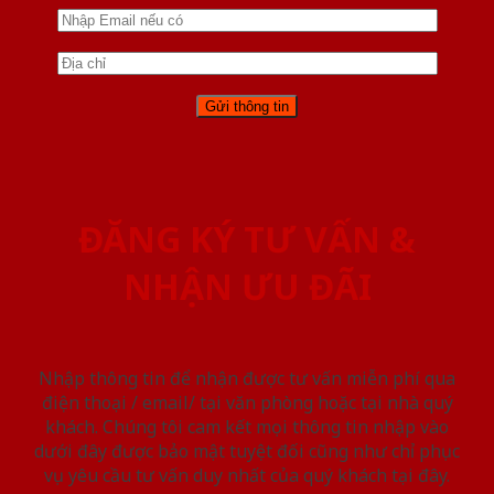
ĐĂNG KÝ TƯ VẤN &
NHẬN ƯU ĐÃI
Nhập thông tin để nhận được tư vấn miễn phí qua
điện thoại / email/ tại văn phòng hoặc tại nhà quý
khách. Chúng tôi cam kết mọi thông tin nhập vào
dưới đây được bảo mật tuyệt đối cũng như chỉ phục
vụ yêu cầu tư vấn duy nhất của quý khách tại đây.