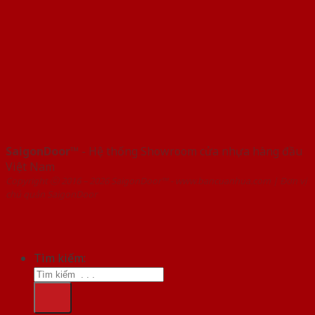
SaigonDoor™
- Hệ thống Showroom cửa nhựa hàng đầu
Việt Nam
Copyright ⓒ 2016 – 2026 SaigonDoor™ - www.bancuanhua.com | Đơn vị
chủ quản SaigonDoor
Tìm kiếm: