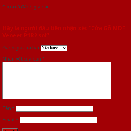
Chưa có đánh giá nào.
Hãy là người đầu tiên nhận xét “Cửa Gỗ MDF
Veneer P1R2 soi”
Đánh giá của bạn
Nhận xét của bạn
*
Tên
*
Email
*