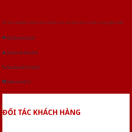
Với kinh nghiệm nhiêu năm nghiên cứu cửa theo tiêu chuẩn công nghệ Châu
Âu.Chúng tôi tự tin là nhà sản xuất & cung cấp hàng đầu tại Việt Nam!
Gửi yêu cầu tư vấn
Tải báo giá tổng hợp
Yêu cầu gọi lại (3 phút)
Dành cho đại lý
ĐỐI TÁC KHÁCH HÀNG