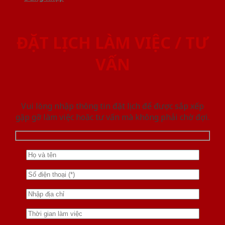
ĐẶT LỊCH LÀM VIỆC / TƯ
VẤN
Vui lòng nhập thông tin đặt lịch để được sắp xếp
gặp gỡ làm việc hoăc tư vấn mà không phải chờ đợi.