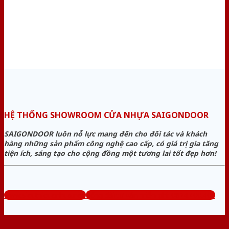
HỆ THỐNG SHOWROOM CỬA NHỰA SAIGONDOOR
SAIGONDOOR luôn nỗ lực mang đến cho đối tác và khách
hàng những sản phẩm công nghệ cao cấp, có giá trị gia tăng
tiện ích, sáng tạo cho cộng đồng một tương lai tốt đẹp hơn!
www.sieuthicuanhua.net
Tổng đài tư vấn miễn phí: 0824.400.400