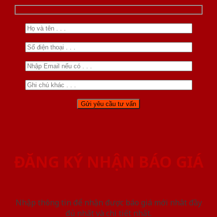
ĐĂNG KÝ NHẬN BÁO GIÁ
Nhập thông tin để nhận được báo giá mới nhât đầy
đủ nhất và chi tiết nhất.