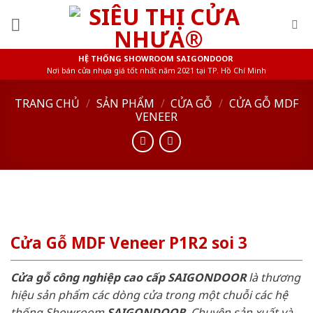
Skip
to
content
HỆ THỐNG SHOWROOM SAIGONDOOR
Nơi bán cửa nhựa giá tốt nhất năm 2021 tại TP. Hồ Chí Minh
TRANG CHỦ
/
SẢN PHẨM
/
CỬA GỖ
/
CỬA GỖ MDF
VENEER
Cửa Gỗ MDF Veneer P1R2 soi 3
Cửa gỗ công nghiệp cao cấp SAIGONDOOR
là thương
hiệu sản phẩm các dòng cửa trong một chuỗi các hệ
thống Showroom
SAIGONDOOR
. Chuyên sản xuất và