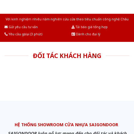
Với kinh nghiệm nhiêu năm nghiên cứu cửa theo tiêu chuẩn công nghệ Châu
Âu.Chúng tôi tự tin là nhà sản xuất & cung cấp hàng đầu tại Việt Nam!
Gửi yêu cầu tư vấn
Tải báo giá tổng hợp
Yêu cầu gọi lại (3 phút)
Dành cho đại lý
ĐỐI TÁC KHÁCH HÀNG
HỆ THỐNG SHOWROOM CỬA NHỰA SAIGONDOOR
SAIGONDOOR luôn nỗ lực mang đến cho đối tác và khách