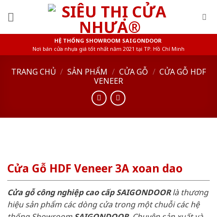
Skip
to
content
HỆ THỐNG SHOWROOM SAIGONDOOR
Nơi bán cửa nhựa giá tốt nhất năm 2021 tại TP. Hồ Chí Minh
TRANG CHỦ
/
SẢN PHẨM
/
CỬA GỖ
/
CỬA GỖ HDF
VENEER
Cửa Gỗ HDF Veneer 3A xoan dao
Cửa gỗ công nghiệp cao cấp SAIGONDOOR
là thương
hiệu sản phẩm các dòng cửa trong một chuỗi các hệ
thống Showroom
SAIGONDOOR
. Chuyên sản xuất và